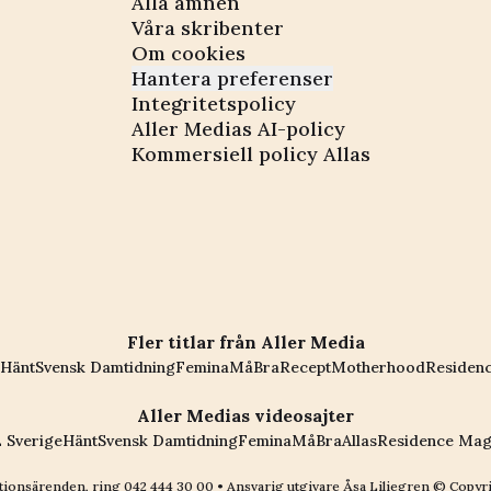
Alla ämnen
Våra skribenter
Om cookies
Hantera preferenser
Integritetspolicy
Aller Medias AI-policy
Kommersiell policy Allas
Fler titlar från Aller Media
Hänt
Svensk Damtidning
Femina
MåBra
Recept
Motherhood
Residen
Aller Medias videosajter
 Sverige
Hänt
Svensk Damtidning
Femina
MåBra
Allas
Residence Mag
ionsärenden, ring
042 444 30 00
• Ansvarig utgivare Åsa Liliegren © Copyr