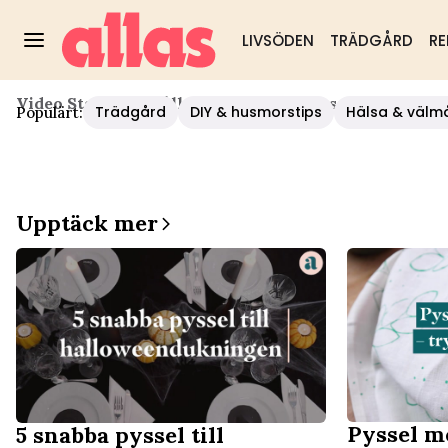
LIVSÖDEN
TRÄDGÅRD
RE
Video Start
/
Hushåll/diy
/
3 Snabba Pyssel Av Pipren
Trädgård
DIY & husmorstips
Hälsa & välm
Populärt:
Upptäck mer
Pyssel me
5 snabba pyssel till