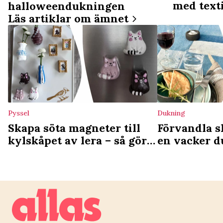
med text
halloweendukningen
Läs artiklar om ämnet
Pyssel
Dukning
Skapa söta magneter till
Förvandla sl
kylskåpet av lera – så gör
en vacker d
du