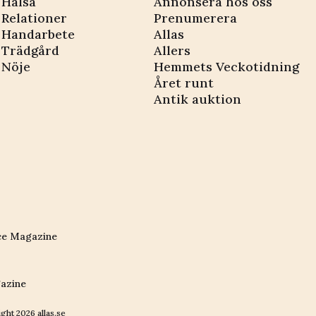
Hälsa
Annonsera hos oss
Relationer
Prenumerera
Handarbete
Allas
Trädgård
Allers
Nöje
Hemmets Veckotidning
Året runt
Antik auktion
ce Magazine
azine
ight
2026
allas.se