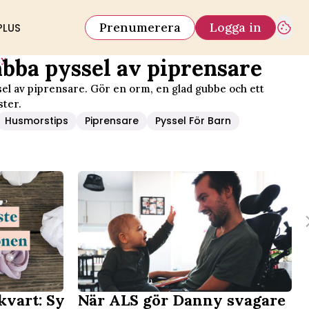
Prenumerera
Logga in
PLUS
iy
abba pyssel av piprensare
sel av piprensare. Gör en orm, en glad gubbe och ett
ter.
Husmorstips
Piprensare
Pyssel För Barn
kvart: Sy
När ALS gör Danny svagare