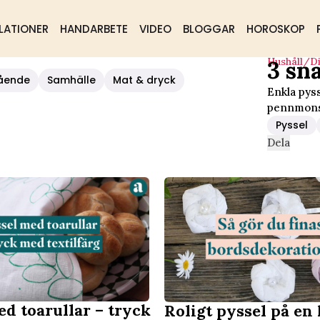
LATIONER
HANDARBETE
VIDEO
BLOGGAR
HOROSKOP
Hushåll/d
3 sn
sare
ående
Samhälle
Mat & dryck
Enkla pys
pennmons
Pyssel
Dela
d toarullar – tryck
Roligt pyssel på en 