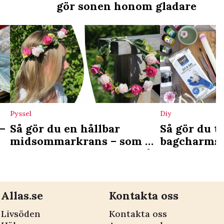
gör sonen honom gladare
Pyssel
Diy
–
Så gör du en hållbar
Så gör du t
midsommarkrans – som du
bagcharms 
kan använda även nästa år
lufttorkand
Allas.se
Kontakta oss
Livsöden
Kontakta oss