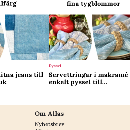
ilfärg
fina tygblommor
Pyssel
itna jeans till
Servettringar i makramé 
uk
enkelt pyssel till
dukningen
Om Allas
Nyhetsbrev