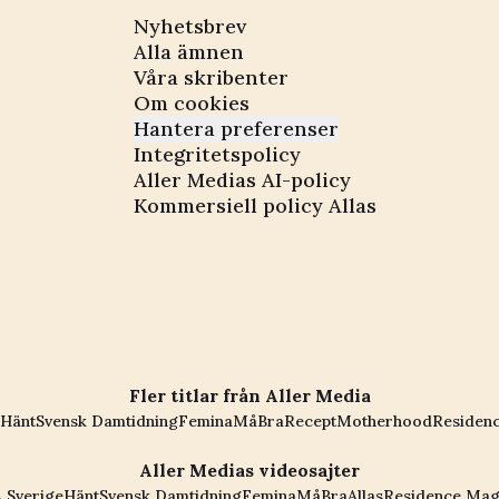
Nyhetsbrev
Alla ämnen
Våra skribenter
Om cookies
Hantera preferenser
Integritetspolicy
Aller Medias AI-policy
Kommersiell policy Allas
Fler titlar från Aller Media
Hänt
Svensk Damtidning
Femina
MåBra
Recept
Motherhood
Residen
Aller Medias videosajter
 Sverige
Hänt
Svensk Damtidning
Femina
MåBra
Allas
Residence Mag