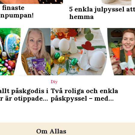
 finaste
5 enkla julpyssel at
enpumpan!
hemma
Diy
allt påskgodis i
Två roliga och enkla
r är otippade
påskpyssel – med
h förloraren:
äggkartong
elare”
Om Allas