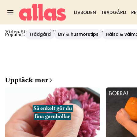
LIVSÖDEN
TRÄDGÅRD
RE
Video Start
/
Hushåll/diy
/
Så Gör Du Fina Och Enkla
Trädgård
DIY & husmorstips
Hälsa & välm
Populärt:
Upptäck mer