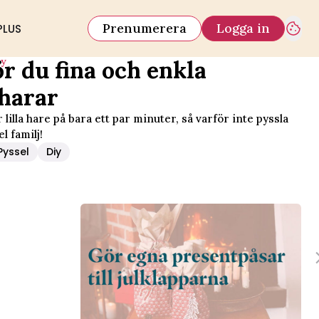
Prenumerera
Logga in
PLUS
iy
ör du fina och enkla
harar
 lilla hare på bara ett par minuter, så varför inte pyssla
l familj!
Pyssel
Diy