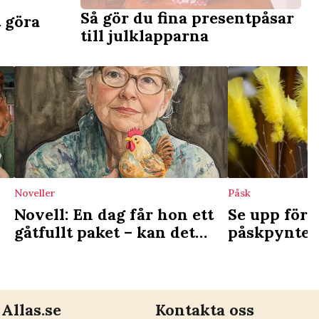
Så gör du fina presentpåsar
t göra
till julklapparna
Noveller
Påsk
Novell: En dag får hon ett
Se upp för 
gåtfullt paket – kan det
påskpyntet 
rädda henne?
direkt skad
Allas.se
Kontakta oss