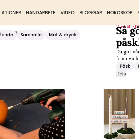
LATIONER
HANDARBETE
VIDEO
BLOGGAR
HOROSKOP
Hushåll/d
Så g
 Påskharar
ående
Samhälle
Mat & dryck
påsk
Du gör vår
fram en he
Påsk
Dela