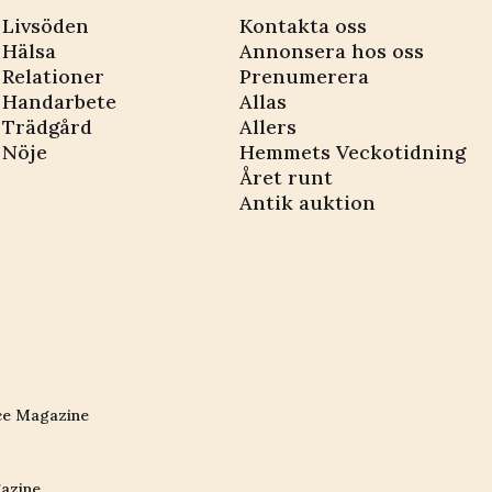
Livsöden
Kontakta oss
Hälsa
Annonsera hos oss
Relationer
Prenumerera
Handarbete
Allas
Trädgård
Allers
Nöje
Hemmets Veckotidning
Året runt
Antik auktion
ce Magazine
azine