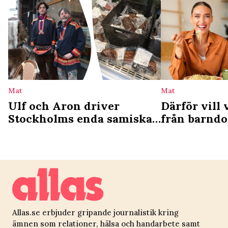
Mat
Mat
Ulf och Aron driver
Därför vill 
Stockholms enda samiska
från barnd
deli: ”Vi ser det som en
studie förkl
kulturgärning”
Allas.se erbjuder gripande journalistik kring
ämnen som relationer, hälsa och handarbete samt