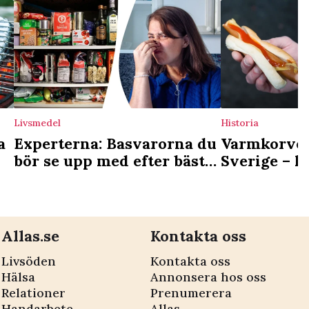
Livsmedel
Historia
a
Experterna: Basvarorna du
Varmkorvens
bör se upp med efter bäst
Sverige – k
före-datum
korvkioske
kvar idag
Allas.se
Kontakta oss
Livsöden
Kontakta oss
Hälsa
Annonsera hos oss
Relationer
Prenumerera
Handarbete
Allas