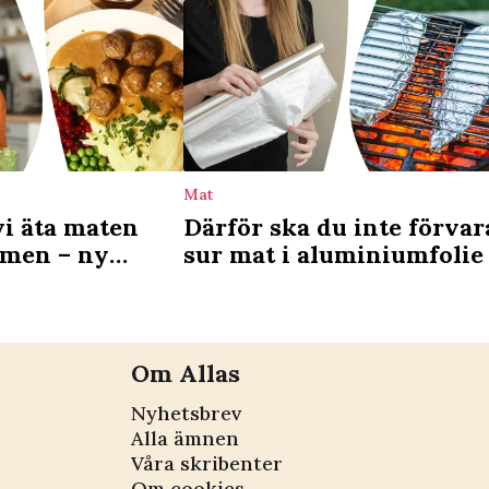
Mat
vi äta maten
Därför ska du inte förvar
omen – ny
sur mat i aluminiumfolie
arar
Om Allas
Nyhetsbrev
Alla ämnen
Våra skribenter
Om cookies