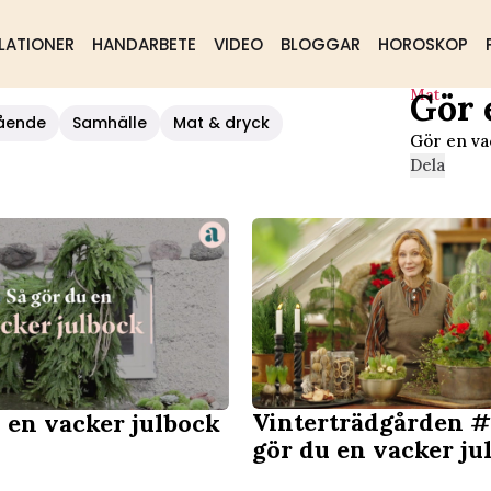
LATIONER
HANDARBETE
VIDEO
BLOGGAR
HOROSKOP
Mat
Gör 
ående
Samhälle
Mat & dryck
Gör en vac
Dela
Vinterträdgården #
 en vacker julbock
gör du en vacker ju