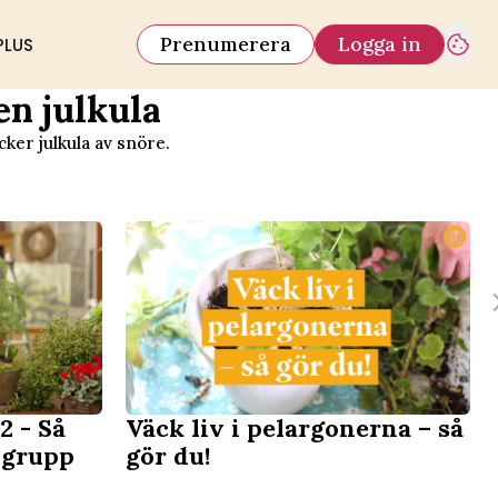
Prenumerera
Logga in
PLUS
en julkula
ker julkula av snöre.
2 - Så
Väck liv i pelargonerna – så
lgrupp
gör du!