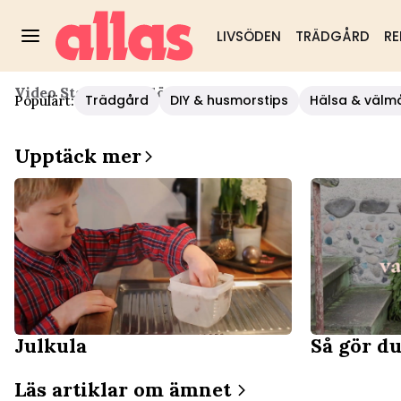
LIVSÖDEN
TRÄDGÅRD
RE
Video Start
/
Mat
/
Gör En Julkula
Trädgård
DIY & husmorstips
Hälsa & välm
Populärt:
Upptäck mer
Julkula
Så gör du
Läs artiklar om ämnet