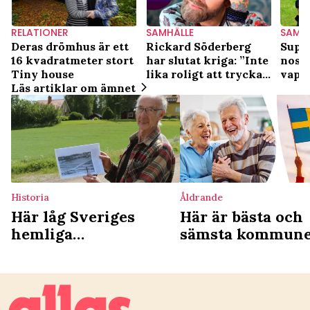
RELATIONER
SAMHÄLLE
SAMH
Deras drömhus är ett
Rickard Söderberg
Supe
16 kvadratmeter stort
har slutat kriga: ”Inte
nosa
Tiny house
lika roligt att trycka
vape
Läs artiklar om ämnet
till mig”
Historia
Åldrande
Här låg Sveriges
Här är bästa och
hemliga
sämsta kommun
koncentrationsläger –
för äldre – de h
höll fångar på
i botten
obestämd tid