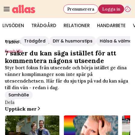
Prenumerera
Logga in
LIVSÖDEN
TRÄDGÅRD
RELATIONER
HANDARBETE
Trädgård
DIY & husmorstips
Hälsa & välmå
Populärt:
Video Start
/
Samhälle
Samhälle
7 saker du kan säga istället för att
kommentera någons utseende
Styr bort fokus från utseende och börja istället ge dina
vänner komplimanger som inte spär på
uteseendehetsen. Här får du sju tips på vad du kan säga
till din vän - redan i dag.
Samhälle
Dela
Upptäck mer