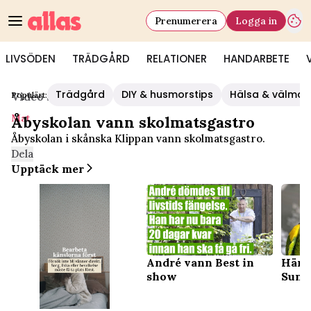
Prenumerera
Logga in
LIVSÖDEN
TRÄDGÅRD
RELATIONER
HANDARBETE
Trädgård
DIY & husmorstips
Hälsa & välmå
Populärt:
Video Start
/
Mat
Mat
Åbyskolan vann skolmatsgastro
Åbyskolan i skånska Klippan vann skolmatsgastro.
Dela
Upptäck mer
Här 
André vann Best in
Sune
show