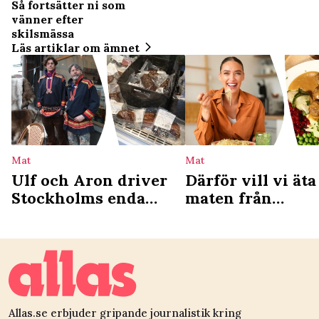
Så fortsätter ni som
vänner efter
skilsmässa
Läs artiklar om ämnet
Mat
Mat
Ulf och Aron driver
Därför vill vi äta
Stockholms enda
maten från
samiska deli: ”Vi ser
barndomen – ny
det som en
studie förklarar
kulturgärning”
Allas.se erbjuder gripande journalistik kring