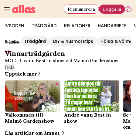
Prenumerera
Logga in
LIVSÖDEN
TRÄDGÅRD
RELATIONER
HANDARBETE
Trädgård
DIY & husmorstips
Hälsa & välmå
Populärt:
Video Start
/
Mat
Mat
Vinnarträdgården
MODUL vann Best in show vid Malmö Gardenshow
Dela
Upptäck mer
Se va
Välkommen till
André vann Best in
Malm
Malmö Gardenshow
show
om b
Läs artiklar om ämnet