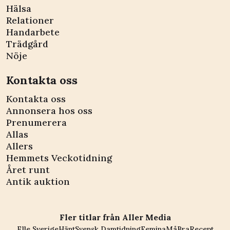
Hälsa
Relationer
Handarbete
Trädgård
Nöje
Kontakta oss
Kontakta oss
Annonsera hos oss
Prenumerera
Allas
Allers
Hemmets Veckotidning
Året runt
Antik auktion
Fler titlar från Aller Media
Elle Sverige
Hänt
Svensk Damtidning
Femina
MåBra
Recept