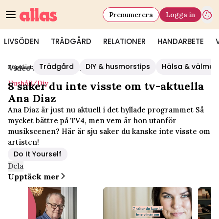
Prenumerera
Logga in
LIVSÖDEN
TRÄDGÅRD
RELATIONER
HANDARBETE
Trädgård
DIY & husmorstips
Hälsa & välmå
Populärt:
Video Start
/
Hushåll/diy
Hushåll/diy
8 saker du inte visste om tv-aktuella
Ana Diaz
Ana Diaz är just nu aktuell i det hyllade programmet Så
mycket bättre på TV4, men vem är hon utanför
musikscenen? Här är sju saker du kanske inte visste om
artisten!
Do It Yourself
Dela
Upptäck mer