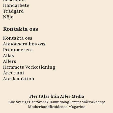
Handarbete
Trädgård
Nöje
Kontakta oss
Kontakta oss
Annonsera hos oss
Prenumerera
Allas
Allers
Hemmets Veckotidning
Året runt
Antik auktion
Fler titlar från Aller Media
Elle Sverige
Hänt
Svensk Damtidning
Femina
MåBra
Recept
Motherhood
Residence Magazine