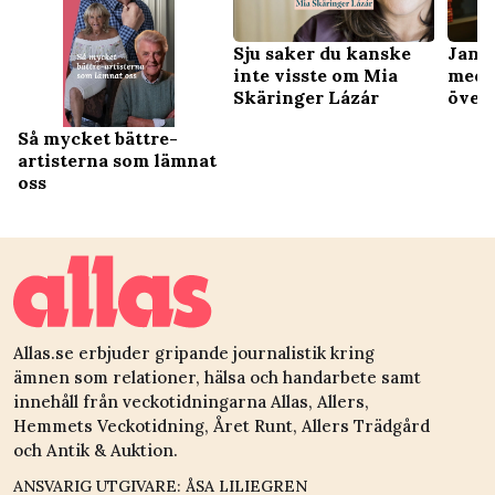
Jan G
Sju saker du kanske
med 
inte visste om Mia
över
Skäringer Lázár
Så mycket bättre-
artisterna som lämnat
oss
Allas.se erbjuder gripande journalistik kring
ämnen som relationer, hälsa och handarbete samt
innehåll från veckotidningarna Allas, Allers,
Hemmets Veckotidning, Året Runt, Allers Trädgård
och Antik & Auktion.
ANSVARIG UTGIVARE: ÅSA LILIEGREN