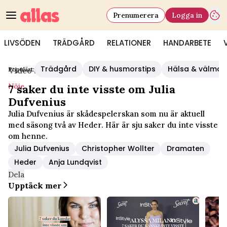
Prenumerera
Logga in
LIVSÖDEN
TRÄDGÅRD
RELATIONER
HANDARBETE
Trädgård
DIY & husmorstips
Hälsa & välmå
Populärt:
Video Start
/
Nöje
Nöje
7 saker du inte visste om Julia
Dufvenius
Julia Dufvenius är skådespelerskan som nu är aktuell
med säsong två av Heder. Här är sju saker du inte visste
om henne.
Julia Dufvenius
Christopher Wollter
Dramaten
Heder
Anja Lundqvist
Dela
Upptäck mer