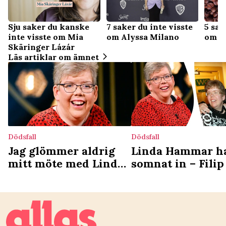
Sju saker du kanske
7 saker du inte visste
5 sak
inte visste om Mia
om Alyssa Milano
om k
Skäringer Lázár
Läs artiklar om ämnet
Dödsfall
Dödsfall
Jag glömmer aldrig
Linda Hammar h
mitt möte med Linda
somnat in – Fili
Hammar – det lärde
systerns sista tid
hon mig
livet: ”Jag var vi
hennes sida”