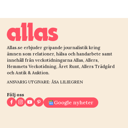
Christians knep: ”Det
luktar skit ibland”
Allas.se erbjuder gripande journalistik kring
ämnen som relationer, hälsa och handarbete samt
innehåll från veckotidningarna Allas, Allers,
Hemmets Veckotidning, Året Runt, Allers Trädgård
och Antik & Auktion.
ANSVARIG UTGIVARE: ÅSA LILIEGREN
Följ oss
Google nyheter