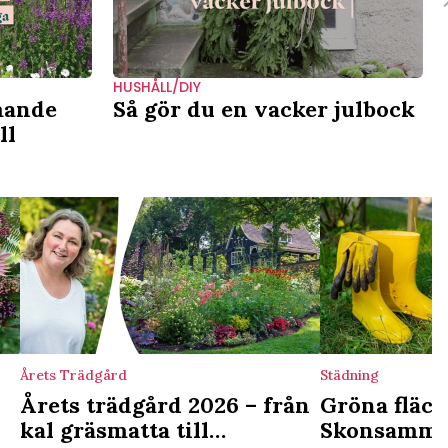
HUSHÅLL/DIY
mande
Så gör du en vacker julbock
ll
Årets Trädgård
Städning
Årets trädgård 2026 – från
Gröna fläck
kal gräsmatta till
Skonsamma s