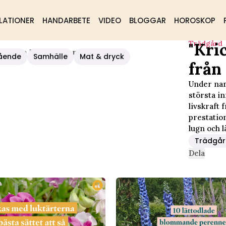
LATIONER
HANDARBETE
VIDEO
BLOGGAR
HOROSKOP
Trädgård
"Kri
ft Från Trädgården
ående
Samhälle
Mat & dryck
från
Under nam
största in
livskraft 
prestation
lugn och l
Trädgå
Dela