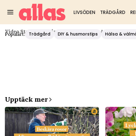
LIVSÖDEN
TRÄDGÅRD
RE
Video Start
/
Trädgård
/
"Krickelin" Om Att Hämta Kra
Trädgård
DIY & husmorstips
Hälsa & välm
Populärt:
Upptäck mer