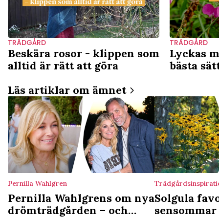
TRÄDGÅRD
TRÄDGÅRD
Beskära rosor - klippen som
Lyckas m
alltid är rätt att göra
bästa sätt
Läs artiklar om ämnet
Pernilla Wahlgren
Trädgårdsinspirati
Pernilla Wahlgrens om nya
Solgula favo
drömträdgården – och
sensommar 