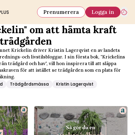
Prenumerera
Logga in
PLUS
ckelin" om att hämta kraft
 trädgården
net Krickelin driver Kristin Lagerqvist en av landets
rednings-och livstilsbloggar. I sin första bok, "Krickelins
från trädgård och hav", vill hon inspirera till att släppa
skraven för att istället se trädgården som en plats för
äkning.
rd
Trädgårdsmässa
Kristin Lagerqvist