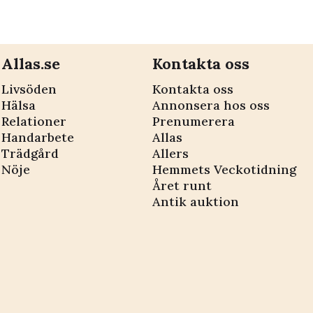
prunkande
bort dem
blomsterträdgård
Allas.se
Kontakta oss
Livsöden
Kontakta oss
Hälsa
Annonsera hos oss
Relationer
Prenumerera
Handarbete
Allas
Trädgård
Allers
Nöje
Hemmets Veckotidning
Året runt
Antik auktion