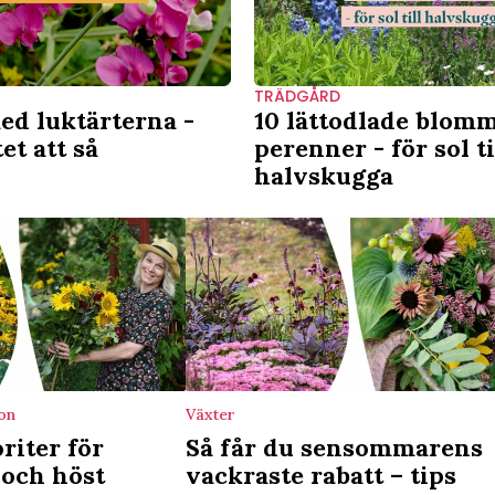
TRÄDGÅRD
ed luktärterna -
10 lättodlade blom
et att så
perenner - för sol ti
halvskugga
on
Växter
riter för
Så får du sensommarens
och höst
vackraste rabatt – tips