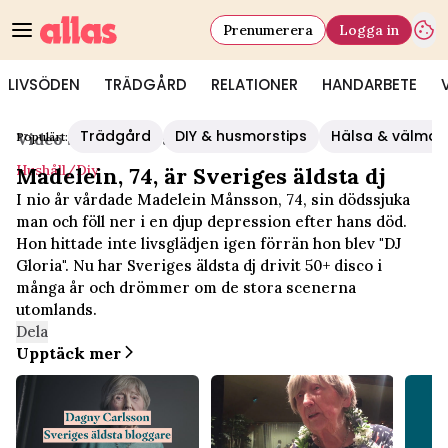
Prenumerera
Logga in
LIVSÖDEN
TRÄDGÅRD
RELATIONER
HANDARBETE
Trädgård
DIY & husmorstips
Hälsa & välmå
Populärt:
Video Start
/
Hushåll/diy
Hushåll/diy
Madelein, 74, är Sveriges äldsta dj
I nio år vårdade Madelein Månsson, 74, sin dödssjuka
man och föll ner i en djup depression efter hans död.
Hon hittade inte livsglädjen igen förrän hon blev "DJ
Gloria". Nu har Sveriges äldsta dj drivit 50+ disco i
många år och drömmer om de stora scenerna
utomlands.
Dela
Upptäck mer