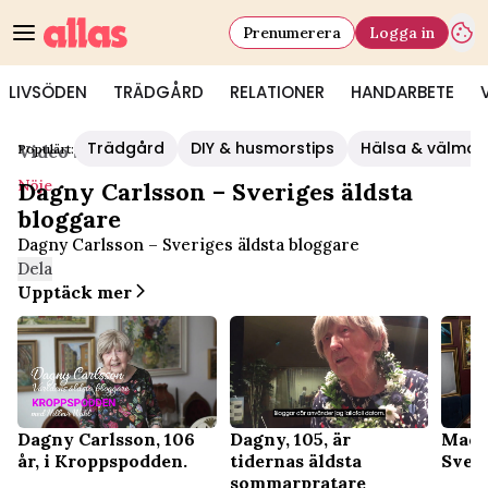
Prenumerera
Logga in
LIVSÖDEN
TRÄDGÅRD
RELATIONER
HANDARBETE
Trädgård
DIY & husmorstips
Hälsa & välmå
Populärt:
Video Start
/
Nöje
Nöje
Dagny Carlsson – Sveriges äldsta
bloggare
Dagny Carlsson – Sveriges äldsta bloggare
Dela
Upptäck mer
Dagny Carlsson, 106
Dagny, 105, är
Madel
år, i Kroppspodden.
tidernas äldsta
Sveri
sommarpratare