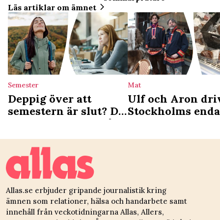
Läs artiklar om ämnet
Semester
Mat
Deppig över att
Ulf och Aron dri
semestern är slut? Då
Stockholms enda
är du ledig nästa gång
samiska deli: ”Vi
det som en
kulturgärning”
Allas.se erbjuder gripande journalistik kring
ämnen som relationer, hälsa och handarbete samt
innehåll från veckotidningarna Allas, Allers,