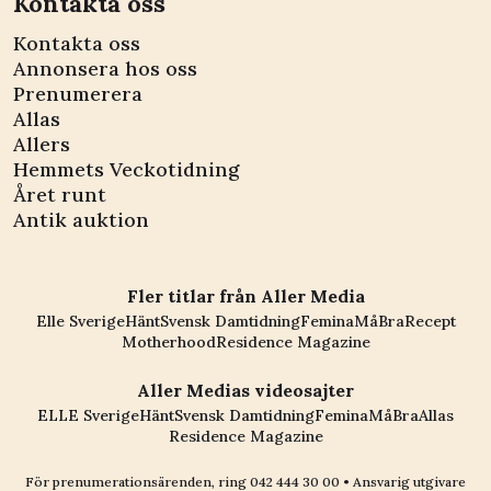
Kontakta oss
Kontakta oss
Annonsera hos oss
Prenumerera
Allas
Allers
Hemmets Veckotidning
Året runt
Antik auktion
Fler titlar från Aller Media
Elle Sverige
Hänt
Svensk Damtidning
Femina
MåBra
Recept
Motherhood
Residence Magazine
Aller Medias videosajter
ELLE Sverige
Hänt
Svensk Damtidning
Femina
MåBra
Allas
Residence Magazine
För prenumerationsärenden, ring
042 444 30 00
• Ansvarig utgivare