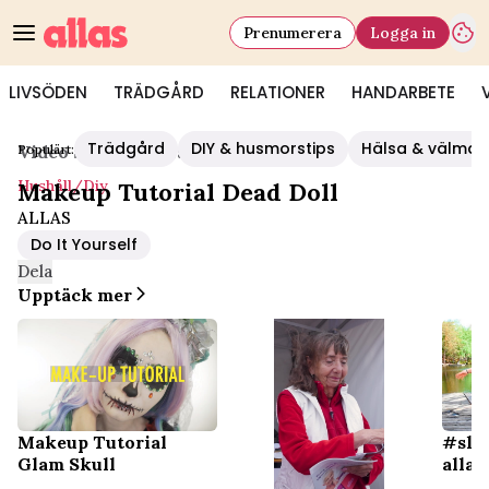
Prenumerera
Logga in
LIVSÖDEN
TRÄDGÅRD
RELATIONER
HANDARBETE
Trädgård
DIY & husmorstips
Hälsa & välmå
Populärt:
Video Start
/
Hushåll/diy
Hushåll/diy
Makeup Tutorial Dead Doll
ALLAS
Do It Yourself
Dela
Upptäck mer
Makeup Tutorial
#slä
Glam Skull
allas.