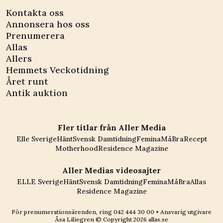
Kontakta oss
Annonsera hos oss
Prenumerera
Allas
Allers
Hemmets Veckotidning
Året runt
Antik auktion
Fler titlar från Aller Media
Elle Sverige
Hänt
Svensk Damtidning
Femina
MåBra
Recept
Motherhood
Residence Magazine
Aller Medias videosajter
ELLE Sverige
Hänt
Svensk Damtidning
Femina
MåBra
Allas
Residence Magazine
För prenumerationsärenden, ring
042 444 30 00
• Ansvarig utgivare
Åsa Liliegren © Copyright
2026
allas.se