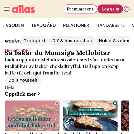
Prenumerera
Logga in
LIVSÖDEN
TRÄDGÅRD
RELATIONER
HANDARBETE
Trädgård
DIY & husmorstips
Hälsa & välmå
Populärt:
Video Start
/
Hushåll/diy
Hushåll/diy
Så bakar du Mumsiga Mellobitar
Ladda upp inför Melodifestivalen med våra underbara
Mellobitar av läcker chokladtryffel. Häll upp en kopp
kaffe till och njut framför tv:n!
Do It Yourself
Dela
Upptäck mer