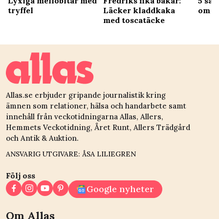
Lyxiga mellobitar med
Fredriks fika bakar:
5 sak
tryffel
Läcker kladdkaka
om k
med toscatäcke
Allas.se erbjuder gripande journalistik kring
ämnen som relationer, hälsa och handarbete samt
innehåll från veckotidningarna Allas, Allers,
Hemmets Veckotidning, Året Runt, Allers Trädgård
och Antik & Auktion.
ANSVARIG UTGIVARE: ÅSA LILIEGREN
Följ oss
Google nyheter
Om Allas