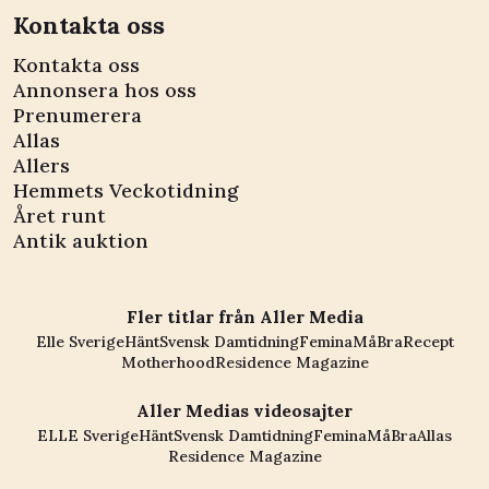
Kontakta oss
Kontakta oss
Annonsera hos oss
Prenumerera
Allas
Allers
Hemmets Veckotidning
Året runt
Antik auktion
Fler titlar från Aller Media
Elle Sverige
Hänt
Svensk Damtidning
Femina
MåBra
Recept
Motherhood
Residence Magazine
Aller Medias videosajter
ELLE Sverige
Hänt
Svensk Damtidning
Femina
MåBra
Allas
Residence Magazine