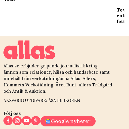
Tove 
enkel
fettf
Allas.se erbjuder gripande journalistik kring
ämnen som relationer, hälsa och handarbete samt
innehåll från veckotidningarna Allas, Allers,
Hemmets Veckotidning, Året Runt, Allers Trädgård
och Antik & Auktion.
ANSVARIG UTGIVARE: ÅSA LILIEGREN
Följ oss
Google nyheter