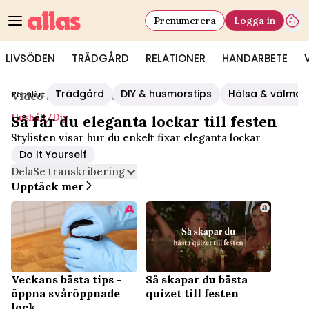
Prenumerera
Logga in
LIVSÖDEN
TRÄDGÅRD
RELATIONER
HANDARBETE
Trädgård
DIY & husmorstips
Hälsa & välmå
Populärt:
Video Start
/
Hushåll/diy
Hushåll/diy
Så får du eleganta lockar till festen
Stylisten visar hur du enkelt fixar eleganta lockar
Do It Yourself
Dela
Se transkribering
Upptäck mer
Så skapar du bästa
Veckans bästa tips -
quizet till festen
öppna svåröppnade
lock