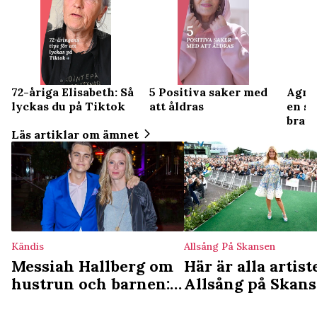
72-åriga Elisabeth: Så
5 Positiva saker med
Agnet
lyckas du på Tiktok
att åldras
en s
bran
Läs artiklar om ämnet
Kändis
Allsång På Skansen
Messiah Hallberg om
Här är alla artist
hustrun och barnen:
Allsång på Skan
Det är klart att vi blev
2026 – kändisso