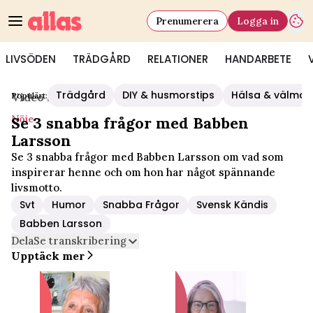
Prenumerera
Logga in
LIVSÖDEN
TRÄDGÅRD
RELATIONER
HANDARBETE
Trädgård
DIY & husmorstips
Hälsa & välmå
Populärt:
Video Start
/
Nöje
Nöje
Se 3 snabba frågor med Babben
Larsson
Se 3 snabba frågor med Babben Larsson om vad som
inspirerar henne och om hon har något spännande
livsmotto.
Svt
Humor
Snabba Frågor
Svensk Kändis
Babben Larsson
Dela
Se transkribering
Upptäck mer