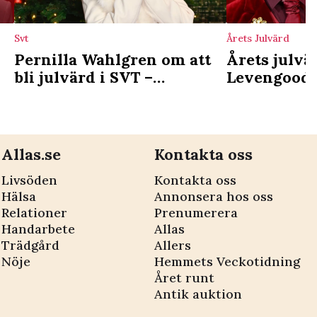
Svt
Årets Julvärd
Pernilla Wahlgren om att
Årets julv
bli julvärd i SVT –
Levengood 
känslorna kring
reaktion: ”T
uppdraget: ”Älskar
ålder...”
traditioner”
Allas.se
Kontakta oss
Livsöden
Kontakta oss
Hälsa
Annonsera hos oss
Relationer
Prenumerera
Handarbete
Allas
Trädgård
Allers
Nöje
Hemmets Veckotidning
Året runt
Antik auktion