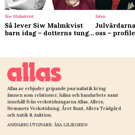
Siw Malmkvist
Julen
Så lever Siw Malmkvist
Julvärdarn
barn idag – dotterns tunga
oss – profil
sjukdomsbesked: ”Blev
öde: ”Vi för
väldigt rädd”
situationen
Allas.se erbjuder gripande journalistik kring
ämnen som relationer, hälsa och handarbete samt
innehåll från veckotidningarna Allas, Allers,
Hemmets Veckotidning, Året Runt, Allers Trädgård
och Antik & Auktion.
ANSVARIG UTGIVARE: ÅSA LILIEGREN