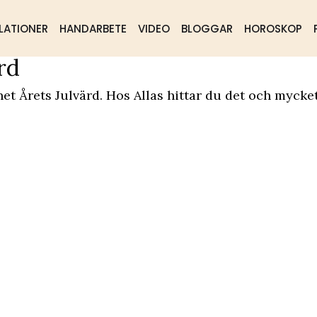
LATIONER
HANDARBETE
VIDEO
BLOGGAR
HOROSKOP
rd
ående
Samhälle
Mat & dryck
et Årets Julvärd. Hos Allas hittar du det och mycke