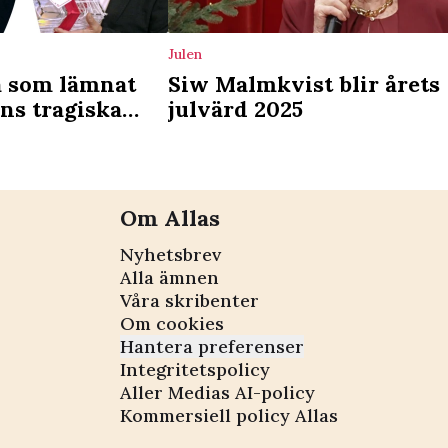
Julen
a som lämnat
Siw Malmkvist blir årets
ens tragiska
julvärd 2025
sökte rädda
”
Om Allas
Nyhetsbrev
Alla ämnen
Våra skribenter
Om cookies
Hantera preferenser
Integritetspolicy
Aller Medias AI-policy
Kommersiell policy Allas