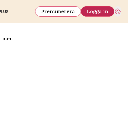
Prenumerera
Logga in
PLUS
t mer.