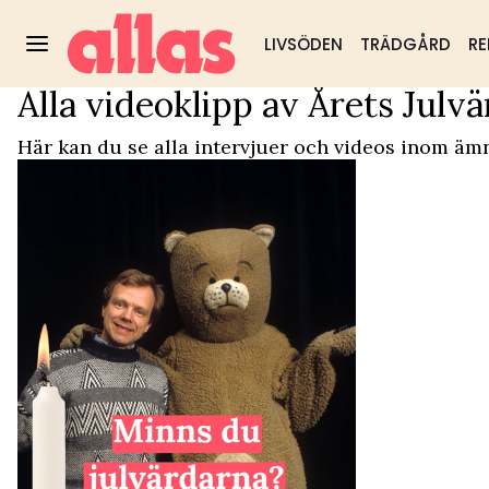
LIVSÖDEN
TRÄDGÅRD
RE
Alla videoklipp av Årets Julvä
Video Start
/
Årets Julvärd
Trädgård
DIY & husmorstips
Hälsa & välm
Populärt:
Här kan du se alla intervjuer och videos inom ämn