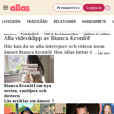
Prenumerera
Logga in
LIVSÖDEN
TRÄDGÅRD
RELATIONER
HANDARBETE
Trädgård
DIY & husmorstips
Hälsa & välmå
Populärt:
Video Start
/
Bianca Kronlöf
Alla videoklipp av Bianca Kronlöf
Här kan du se alla intervjuer och videos inom
ämnet Bianca Kronlöf. Hos Allas hittar du det
... Läs mer
och mycket mer.
Bianca Kronlöf om nya
serien, vaniljsex och
dottern
Läs artiklar om ämnet