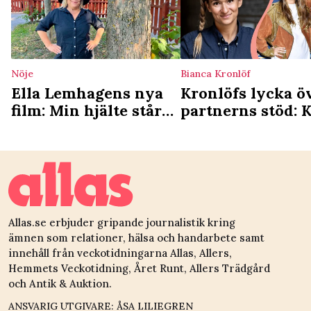
Nöje
Bianca Kronlöf
Ella Lemhagens nya
Kronlöfs lycka ö
film: Min hjälte står
partnerns stöd: 
upp för de äldre
vara en avslapp
förälder
Allas.se erbjuder gripande journalistik kring
ämnen som relationer, hälsa och handarbete samt
innehåll från veckotidningarna Allas, Allers,
Hemmets Veckotidning, Året Runt, Allers Trädgård
och Antik & Auktion.
ANSVARIG UTGIVARE: ÅSA LILIEGREN