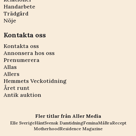
Handarbete
Trädgård
Nöje
Kontakta oss
Kontakta oss
Annonsera hos oss
Prenumerera
Allas
Allers
Hemmets Veckotidning
Året runt
Antik auktion
Fler titlar från Aller Media
Elle Sverige
Hänt
Svensk Damtidning
Femina
MåBra
Recept
Motherhood
Residence Magazine