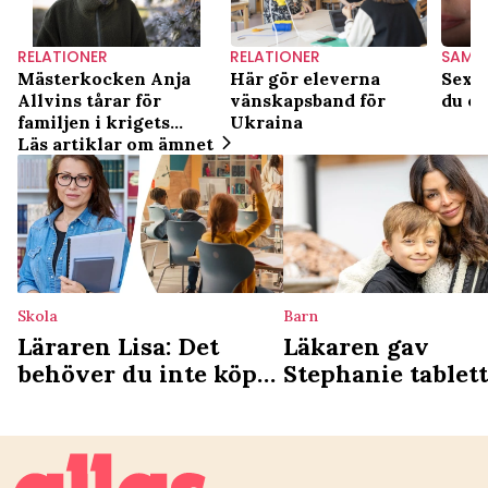
RELATIONER
RELATIONER
SAMH
Mästerkocken Anja
Här gör eleverna
Sexue
Allvins tårar för
vänskapsband för
du om
familjen i krigets
Ukraina
Ukraina: "Mardröm"
Läs artiklar om ämnet
Skola
Barn
Läraren Lisa: Det
Läkaren gav
behöver du inte köpa
Stephanie tablet
till ditt barn inför
hon sa nej i sista
skolstarten – bara
sekund
onödigt