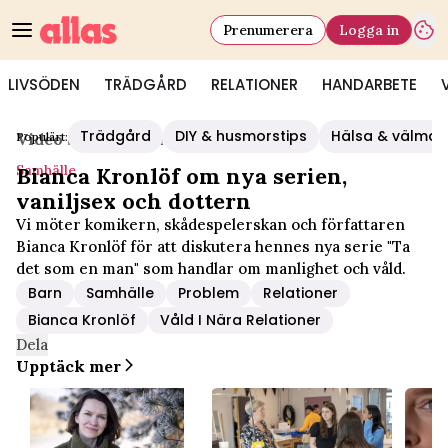
Prenumerera
Logga in
LIVSÖDEN
TRÄDGÅRD
RELATIONER
HANDARBETE
Trädgård
DIY & husmorstips
Hälsa & välmå
Populärt:
Video Start
/
Samhälle
Samhälle
Bianca Kronlöf om nya serien,
vaniljsex och dottern
Vi möter komikern, skådespelerskan och författaren
Bianca Kronlöf för att diskutera hennes nya serie "Ta
det som en man" som handlar om manlighet och våld.
Barn
Samhälle
Problem
Relationer
Bianca Kronlöf
Våld I Nära Relationer
Dela
Upptäck mer