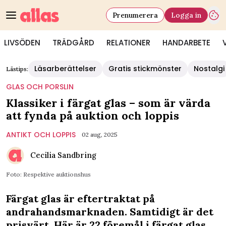
Prenumerera
Logga in
LIVSÖDEN
TRÄDGÅRD
RELATIONER
HANDARBETE
Läsarberättelser
Gratis stickmönster
Nostalgi
Lästips:
GLAS OCH PORSLIN
Klassiker i färgat glas – som är värda
att fynda på auktion och loppis
ANTIKT OCH LOPPIS
02 aug, 2025
Cecilia Sandbring
Foto: Respektive auktionshus
Färgat glas är eftertraktat på
andrahandsmarknaden. Samtidigt är det
prisvärt. Här är 22 föremål i färgat glas