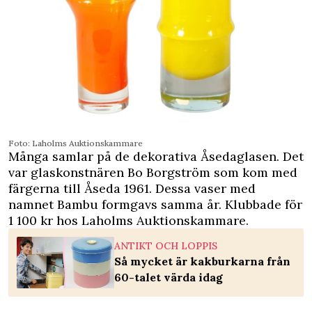
Foto: Laholms ­Auktionskammare
Många samlar på de ­dekorativa Åsedaglasen. Det
var glaskonstnären Bo Borgström som kom med
färgerna till Åseda 1961. Dessa vaser med
namnet Bambu ­f­ormgavs samma år. ­Klubbade för
1 100 kr hos Laholms ­Auktionskammare.
ANTIKT OCH LOPPIS
Så mycket är kakburkarna från
60-talet värda idag