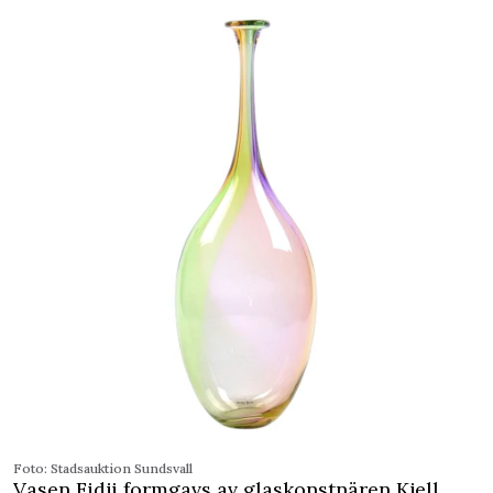
Foto: Stadsauktion Sundsvall
Vasen Fidji formgavs av glaskonstnären Kjell