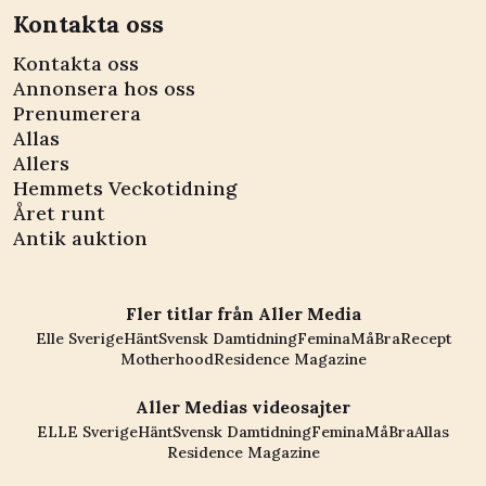
Kontakta oss
Kontakta oss
Annonsera hos oss
Prenumerera
Allas
Allers
Hemmets Veckotidning
Året runt
Antik auktion
Fler titlar från Aller Media
Elle Sverige
Hänt
Svensk Damtidning
Femina
MåBra
Recept
Motherhood
Residence Magazine
Aller Medias videosajter
ELLE Sverige
Hänt
Svensk Damtidning
Femina
MåBra
Allas
Residence Magazine