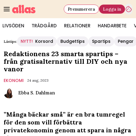
Prenumerera
Logga in
LIVSÖDEN
TRÄDGÅRD
RELATIONER
HANDARBETE
NYTT!
Korsord
Budgettips
Spartips
Pengar
Lästips:
Redaktionens 23 smarta spartips –
från gratisalternativ till DIY och nya
vanor
EKONOMI
24 aug, 2023
Ebba S. Dahlman
”Många bäckar små” är en bra tumregel
för den som vill förbättra
privatekonomin genom att spara in några