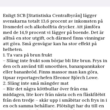
Enligt
SCB
[Statistiska Centralbyrån] lägger
svenskarna totalt 13,6 procent av inkomsten på
livsmedel och alkoholfria drycker. Att jämföra
med de 14,9 procent vi lägger på boende. Det är
alltså en stor utgift, och därmed finns vinningar
att göra. Små genvägar kan ha stor effekt på
helheten.
1. Ta vara på brun frukt
– Släng inte frukt som börjar bli lite brun. Frys in
den och använd till smoothies, bananpannkakor
eller bananbröd. Finns massor man kan göra,
tipsar reportagechefen Eleonor Björch Lowe.
2. Släng inte små mängder mat
– Blir det några köttbullar över från ena
middagen, lite korv från nästa och en fläskfilébit
från den tredje – skär upp i småbitar och frys in i
en och samma behållare. Plötsligt har du till en