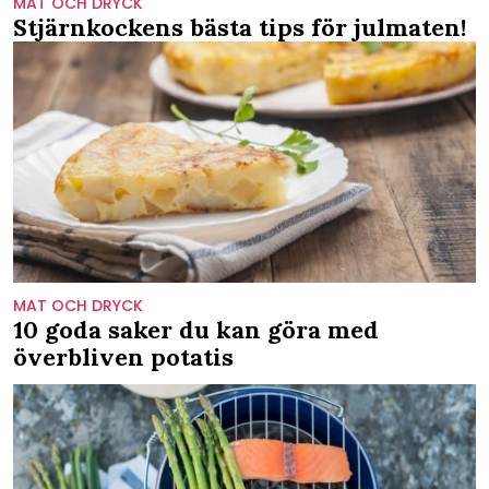
MAT OCH DRYCK
Stjärnkockens bästa tips för julmaten!
MAT OCH DRYCK
10 goda saker du kan göra med
överbliven potatis