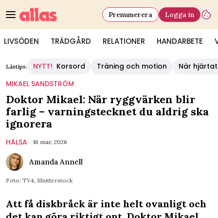
Prenumerera
Logga in
LIVSÖDEN
TRÄDGÅRD
RELATIONER
HANDARBETE
NYTT!
Korsord
Träning och motion
När hjärtat
Lästips:
MIKAEL SANDSTRÖM
Doktor Mikael: När ryggvärken blir
farlig – varningstecknet du aldrig ska
ignorera
HÄLSA
16 mar, 2026
Amanda Annell
Foto: TV4, Shutterstock
Att få diskbråck är inte helt ovanligt och
det kan göra riktigt ont. Doktor Mikael