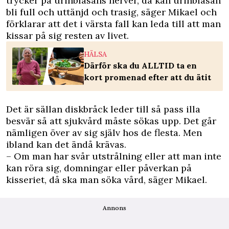
trycker på urinblåsans nerver, då kan urinblåsan
bli full och uttänjd och trasig, säger Mikael och
förklarar att det i värsta fall kan leda till att man
kissar på sig resten av livet.
HÄLSA
Därför ska du ALLTID ta en
kort promenad efter att du ätit
Det är sällan diskbråck leder till så pass illa
besvär så att sjukvård måste sökas upp. Det går
nämligen över av sig själv hos de flesta. Men
ibland kan det ändå krävas.
– Om man har svår utstrålning eller att man inte
kan röra sig, domningar eller påverkan på
kisseriet, då ska man söka vård, säger Mikael.
Annons