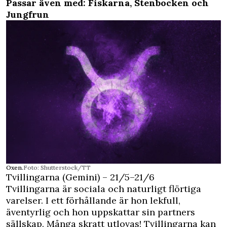
Passar även med: Fiskarna, Stenbocken och
Jungfrun
Oxen.
Foto: Shutterstock/TT
Tvillingarna (Gemini) – 21/5–21/6
Tvillingarna är sociala och naturligt flörtiga
varelser. I ett förhållande är hon lekfull,
äventyrlig och hon uppskattar sin partners
sällskap. Många skratt utlovas! Tvillingarna kan