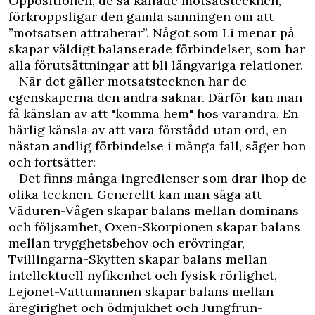
Oppositionen, de så kallade motsatstecknen,
förkroppsligar den gamla sanningen om att
”motsatsen attraherar”. Något som Li menar på
skapar väldigt balanserade förbindelser, som har
alla förutsättningar att bli långvariga relationer.
– När det gäller motsatstecknen har de
egenskaperna den andra saknar. Därför kan man
få känslan av att "komma hem" hos varandra. En
härlig känsla av att vara förstådd utan ord, en
nästan andlig förbindelse i många fall, säger hon
och fortsätter:
– Det finns många ingredienser som drar ihop de
olika tecknen. Generellt kan man säga att
Väduren-Vågen skapar balans mellan dominans
och följsamhet, Oxen-Skorpionen skapar balans
mellan trygghetsbehov och erövringar,
Tvillingarna-Skytten skapar balans mellan
intellektuell nyfikenhet och fysisk rörlighet,
Lejonet-Vattumannen skapar balans mellan
äregirighet och ödmjukhet och Jungfrun-