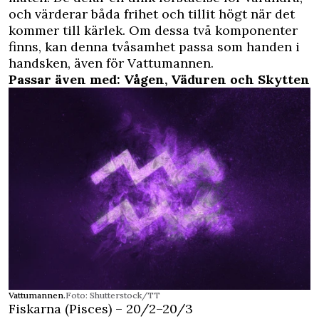
och värderar båda frihet och tillit högt när det
kommer till kärlek. Om dessa två komponenter
finns, kan denna tvåsamhet passa som handen i
handsken, även för Vattumannen.
Passar även med: Vågen, Väduren och Skytten
Vattumannen.
Foto: Shutterstock/TT
Fiskarna (Pisces) – 20/2–20/3