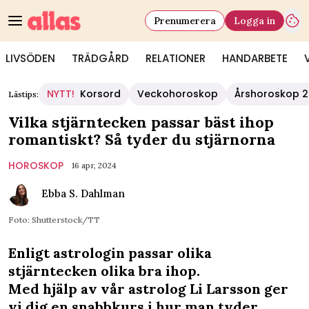
Prenumerera
Logga in
LIVSÖDEN
TRÄDGÅRD
RELATIONER
HANDARBETE
NYTT!
Korsord
Veckohoroskop
Årshoroskop 
Lästips:
Vilka stjärntecken passar bäst ihop
romantiskt? Så tyder du stjärnorna
HOROSKOP
16 apr, 2024
Ebba S. Dahlman
Foto: Shutterstock/TT
Enligt astrologin passar olika
stjärntecken olika bra ihop.
Med hjälp av vår astrolog Li Larsson ger
vi dig en snabbkurs i hur man tyder