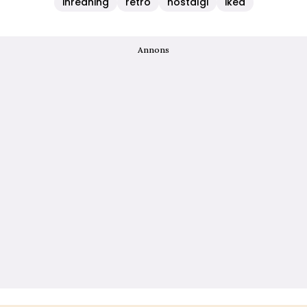
inredning
retro
nostalgi
ikea
Annons