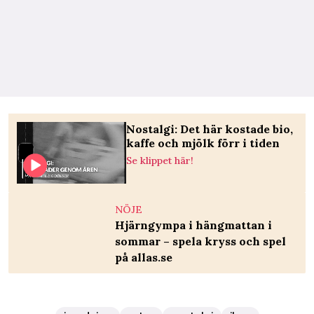
Nostalgi: Det här kostade bio,
kaffe och mjölk förr i tiden
Se klippet här!
NÖJE
Hjärngympa i hängmattan i
sommar – spela kryss och spel
på allas.se