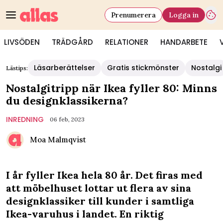
Prenumerera
Logga in
LIVSÖDEN
TRÄDGÅRD
RELATIONER
HANDARBETE
Läsarberättelser
Gratis stickmönster
Nostalgi
Lästips:
Nostalgitripp när Ikea fyller 80: Minns
du designklassikerna?
INREDNING
06 feb, 2023
Moa Malmqvist
I år fyller Ikea hela 80 år. Det firas med
att möbelhuset lottar ut flera av sina
designklassiker till kunder i samtliga
Ikea-varuhus i landet. En riktig