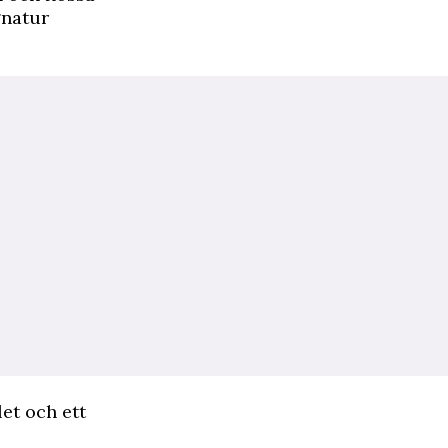
gnatur
let och ett