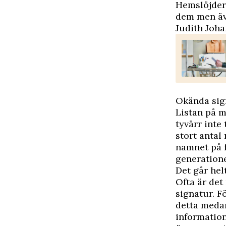
Hemslöjdern
dem men äve
Judith Joha
Okända sig
Listan på m
tyvärr inte 
stort antal
namnet på 
generatione
Det går helt
Ofta är det
signatur. F
detta medar
information