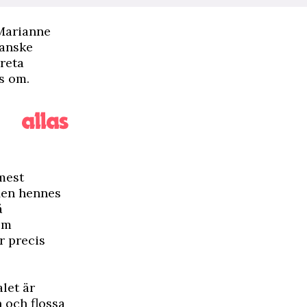
 Marianne
kanske
reta
as om.
mest
Men hennes
å
om
r precis
let är
n och flossa