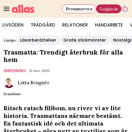
Prenumerera
Logga in
LIVSÖDEN
TRÄDGÅRD
RELATIONER
HANDARBETE
Läsarberättelser
Gratis stickmönster
Nostalgi
Lästips:
Trasmatta: Trendigt återbruk för alla
hem
INREDNING
12 nov, 2020
Lotta Bengnér
Scandinav
Ritsch ratsch filibom, nu river vi av lite
historia. Trasmattans närmare bestämt.
En fantastisk idé och det ultimata
återbruket – göra nytt av textilier som är