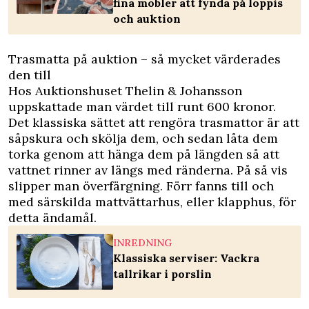
fina möbler att fynda på loppis
och auktion
Trasmatta på auktion – så mycket värderades
den till
Hos
Auktionshuset Thelin & Johansson
uppskattade man värdet till runt 600 kronor.
Det klassiska sättet att rengöra trasmattor är att
såpskura och skölja dem, och sedan låta dem
torka genom att hänga dem på längden så att
vattnet rinner av längs med ränderna. På så vis
slipper man överfärgning. Förr fanns till och
med särskilda mattvättarhus, eller klapphus, för
detta ändamål.
INREDNING
Klassiska serviser: Vackra
tallrikar i porslin