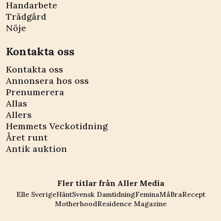
Handarbete
Trädgård
Nöje
Kontakta oss
Kontakta oss
Annonsera hos oss
Prenumerera
Allas
Allers
Hemmets Veckotidning
Året runt
Antik auktion
Fler titlar från Aller Media
Elle Sverige
Hänt
Svensk Damtidning
Femina
MåBra
Recept
Motherhood
Residence Magazine