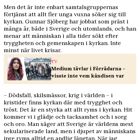
Men det är inte enbart samtalsgruppernas
förtjänst att allt fler unga vuxna söker sig till
kyrkan. Gunnar Sjöberg har jobbat som präst i
många år, både i Sverige och utomlands, och han
menar att människan i alla tider sökt efter
tryggheten och gemenskapen i kyrkan. Inte
minst när livet krisar.
TV
Medium tävlar i Förrädarna –
visste inte vem kändisen var
– Dödsfall, skilsmässor, krig i världen – i
kristider finns kyrkan där med trygghet och
tröst. Det är en styrka att allt ryms i kyrkan. Hit
kommer vi i glädje och tacksamhet och i sorg
och oro. Man säger att Sverige är världens mest
sekulariserade land, men i djupet av människans
inre ryms alltid en andlig längtan. När jag