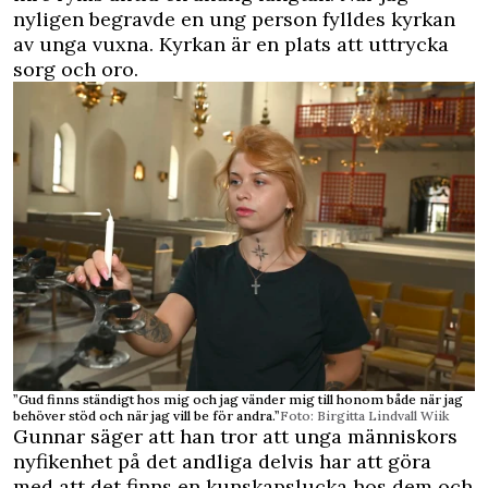
nyligen begravde en ung person fylldes kyrkan
av unga vuxna. Kyrkan är en plats att uttrycka
sorg och oro.
”Gud finns ständigt hos mig och jag vänder mig till honom både när jag
behöver stöd och när jag vill be för andra.”
Foto: Birgitta Lindvall Wiik
Gunnar säger att han tror att unga människors
nyfikenhet på det andliga delvis har att göra
med att det finns en kunskapslucka hos dem och