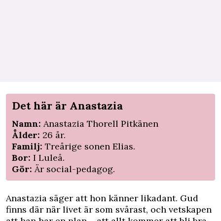
Det här är Anastazia
Namn:
Anastazia Thorell Pitkänen
Ålder:
26 år.
Familj:
Treårige sonen Elias.
Bor:
I Luleå.
Gör:
Är social-pedagog.
Anastazia säger att hon känner likadant. Gud
finns där när livet är som svårast, och vetskapen
att han har en plan – att allt kommer att bli bra –