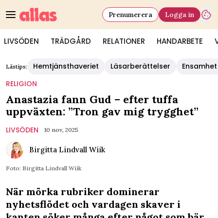
Prenumerera
Logga in
LIVSÖDEN
TRÄDGÅRD
RELATIONER
HANDARBETE
Hemtjänsthaveriet
Läsarberättelser
Ensamhet
Lästips:
RELIGION
Anastazia fann Gud – efter tuffa
uppväxten: ”Tron gav mig trygghet”
LIVSÖDEN
10 nov, 2025
Birgitta Lindvall Wiik
Foto: Birgitta Lindvall Wiik
När mörka rubriker dominerar
nyhetsflödet och vardagen skaver i
kanten söker många efter något som bär.