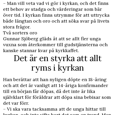
– Man vill veta vad vi gör i kyrkan, och det finns
ett behov av stadga och värderingar som bär
över tid. I kyrkan finns utrymme för att uttrycka
både längtan och oro och att söka svar på livets
stora frågor.
Två sorters oro
Gunnar Sjöberg gläds åt att se allt fler unga
vuxna som återkommer till gudstjänsterna och
kanske stannar kvar på kyrkkaffet.
Det är en styrka att allt
ryms i kyrkan
Han berättar att han nyligen döpte en 18-åring
och att det är vanligt att 14-åriga konfirmander
till en början får döpas, då det inte är lika
självklart för föräldrar att döpa sina bebisar som
det var förr.
– Vi ska vara tacksamma att de unga hittar till
kyrkan, och inte vifta bort det som en trend. Men