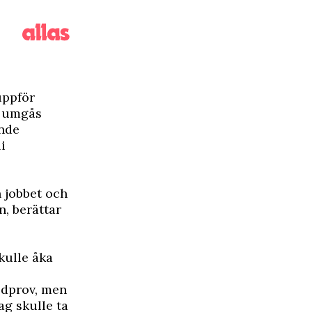
 uppför
ch umgås
ande
i
n jobbet och
n, berättar
kulle åka
lodprov, men
ag skulle ta