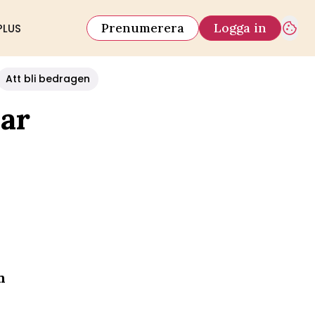
Prenumerera
Logga in
PLUS
Att bli bedragen
mar
n