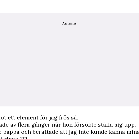
Annons
ot ett element för jag frös så.
e av flera gånger när hon försökte ställa sig upp.
e pappa och berättade att jag inte kunde känna mina
t ringa 112.