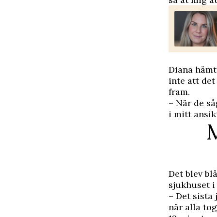
Diana hämt
inte att de
fram.
– När de så
i mitt ansik
M
Det blev bl
sjukhuset i
– Det sista
när alla to