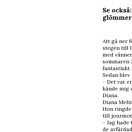
Se också:
glömmer 
A
tt gå ner 
stegen till 
med vänner 
sommaren 202
fantastiskt.
Sedan blev 
– Det var e
kände mig d
Diana.
Diana Melin
Hon ringde 
till jourmo
– Jag hade 
de avfärdade