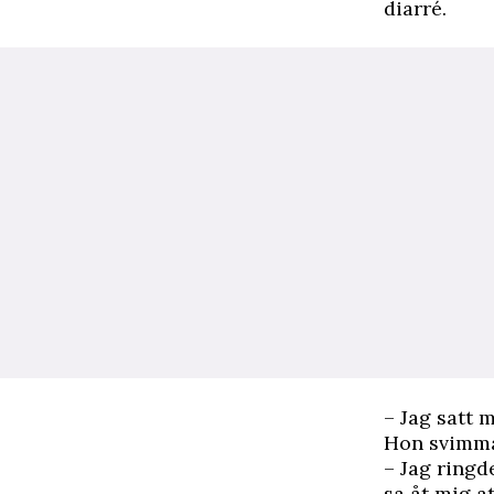
diarré.
– Jag satt m
Hon svimmad
– Jag ringd
sa åt mig at