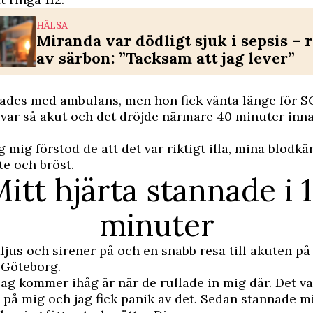
HÄLSA
Miranda var dödligt sjuk i sepsis – 
av särbon: ”Tacksam att jag lever”
ades med ambulans, men hon fick vänta länge för S
t var så akut och det dröjde närmare 40 minuter in
g mig förstod de att det var riktigt illa, mina blodk
te och bröst.
itt hjärta stannade i 
minuter
åljus och sirener på och en snabb resa till akuten på
 Göteborg.
 jag kommer ihåg är när de rullade in mig där. Det va
g på mig och jag fick panik av det. Sedan stannade mit