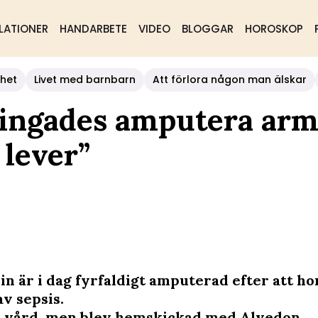
LATIONER
HANDARBETE
VIDEO
BLOGGAR
HOROSKOP
het
Livet med barnbarn
Att förlora någon man älskar
tvingades amputera ar
 lever”
in är i dag fyrfaldigt amputerad efter att ho
v sepsis.
 vård, men blev hemskickad med Alvedon.