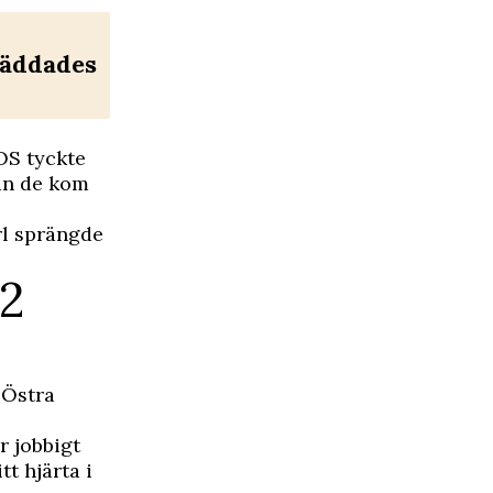
räddades
OS tyckte
nan de kom
ärl sprängde
12
 Östra
r jobbigt
t hjärta i