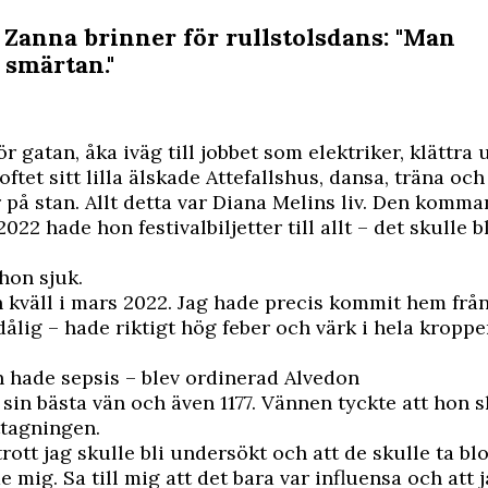
 Zanna brinner för rullstolsdans: "Man
smärtan."
för gatan, åka iväg till jobbet som elektriker, klättra
loftet sitt lilla älskade Attefallshus, dansa, träna o
på stan. Allt detta var Diana Melins liv. Den komm
2 hade hon festivalbiljetter till allt – det skulle bl
hon sjuk.
n kväll i mars 2022. Jag hade precis kommit hem frå
ålig – hade riktigt hög feber och värk i hela kroppe
 hade sepsis – blev ordinerad Alvedon
sin bästa vän och även 1177. Vännen tyckte att hon s
ttagningen.
trott jag skulle bli undersökt och att de skulle ta b
 mig. Sa till mig att det bara var influensa och att j