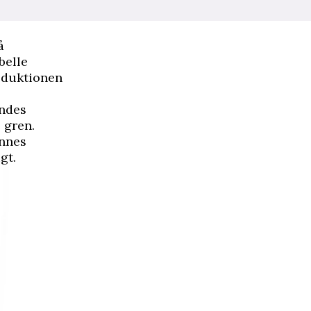
å
belle
roduktionen
ändes
 gren.
ennes
gt.