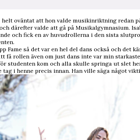
e helt oväntat att hon valde musikinriktning redan p
och därefter valde att gå på Musikalgymnasium. Isa
nde och fick en av huvudrollerna i den sista slutp
enten.
upp Fame så det var en hel del dans också och det k
tt få rollen även om just dans inte var min starkaste
ör studenten kom och alla skulle springa ut slet h
 tag i henne precis innan. Han ville säga något vikti