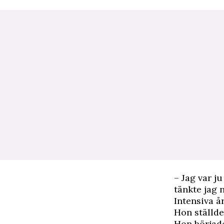
– Jag var ju
tänkte jag 
Intensiva å
Hon ställde 
Hon började