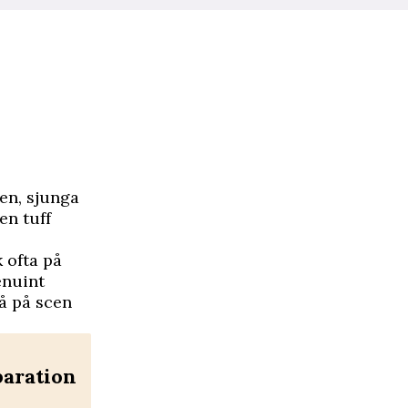
en, sjunga
en tuff
 ofta på
enuint
tå på scen
paration