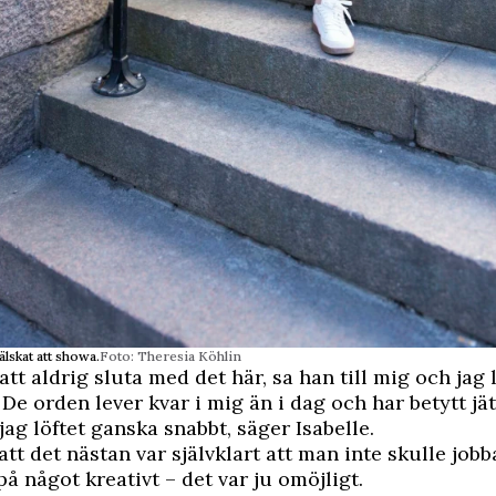
 älskat att showa.
Foto: Theresia Köhlin
att aldrig sluta med det här, sa han till mig och jag
De orden lever kvar i mig än i dag och har betytt jä
jag löftet ganska snabbt, säger Isabelle.
tt det nästan var självklart att man inte skulle job
på något kreativt – det var ju omöjligt.