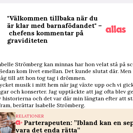
"Välkommen tillbaka när du
är klar med barnafödandet" –
chefens kommentar på
graviditeten
abelle Strömberg kan minnas har hon velat stå på sc
Sedan kom livet emellan. Det kunde slutat där. Men 
såg till att hon tog tag i drömmen.
ycket musik i mitt hem när jag växte upp och vi gick
ngar och konserter. Jag upptäckte att jag ofta blev g
 historierna och det var där min längtan efter att s
 fram, berättar Isabelle Strömberg.
RELATIONER
Parterapeuten: ”Ibland kan en se
vara det enda rätta”