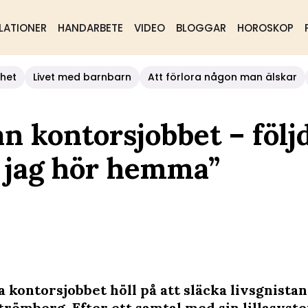
LATIONER
HANDARBETE
VIDEO
BLOGGAR
HOROSKOP
het
Livet med barnbarn
Att förlora någon man älskar
ån kontorsjobbet – följ
r jag hör hemma”
a kontorsjobbet höll på att släcka livsgnistan
trömberg. Efter ett samtal med sin lillasyste