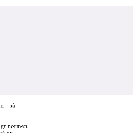
en – så
ligt normen.
 på en