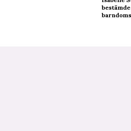
bestämde h
barndoms