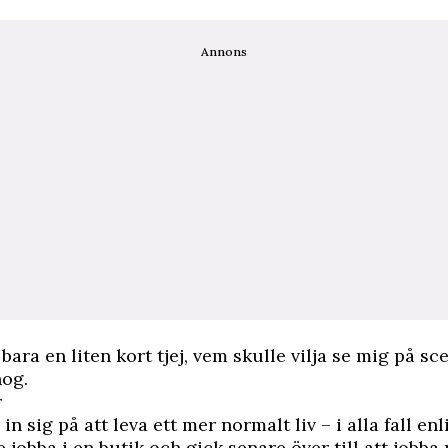
Annons
 bara en liten kort tjej, vem skulle vilja se mig på sc
nog.
r
in sig på att leva ett mer normalt liv – i alla fall en
 jobba i en butik och gick senare över till att jobba