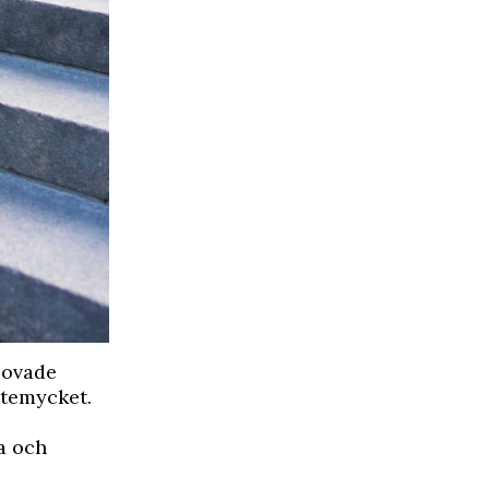
 lovade
ttemycket.
ba och