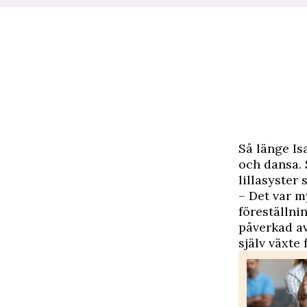
S
å länge Is
och dansa. 
lillasyster 
– Det var m
föreställni
påverkad av
själv växte