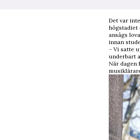
Det var int
högstadiet 
ansågs lova
innan stud
– Vi satte 
underbart a
När dagen f
musiklärare