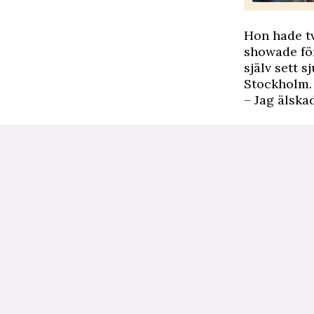
Hon hade tv
showade för
själv sett 
Stockholm.
– Jag älska