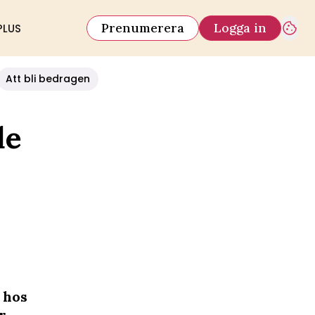
Prenumerera
Logga in
PLUS
Att bli bedragen
de
 hos
r