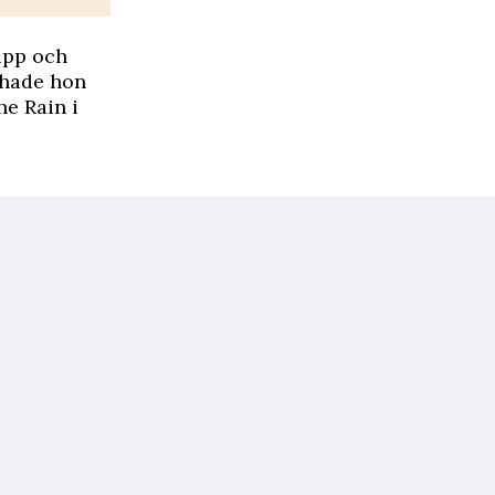
upp och
 hade hon
he Rain i