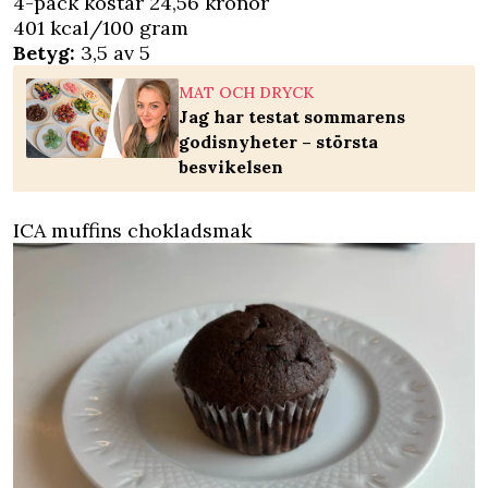
4-pack kostar 24,56 kronor
401 kcal/100 gram
Betyg:
3,5 av 5
MAT OCH DRYCK
Jag har testat sommarens
godisnyheter – största
besvikelsen
ICA muffins chokladsmak