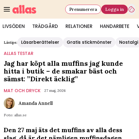
Prenumerera
Logga in
LIVSÖDEN
TRÄDGÅRD
RELATIONER
HANDARBETE
Läsarberättelser
Gratis stickmönster
Nostalgi
Lästips:
ALLAS TESTAR
Jag har köpt alla muffins jag kunde
hitta i butik – de smakar bäst och
sämst: ”Direkt äcklig”
MAT OCH DRYCK
27 maj, 2026
Amanda Annell
Foto: allas.se
Den 27 maj äts det muffins av alla dess
slag, då är det nämligen muffinsdagen.