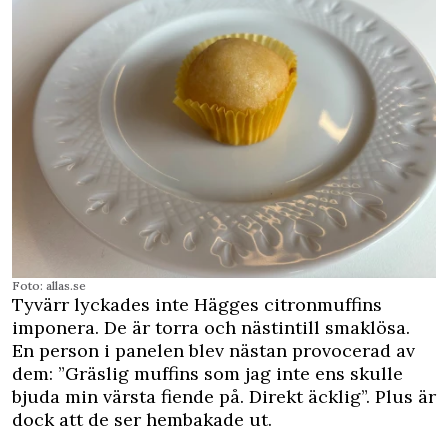
Foto: allas.se
Tyvärr lyckades inte Hägges citronmuffins
imponera. De är torra och nästintill smaklösa.
En person i panelen blev nästan provocerad av
dem: ”Gräslig muffins som jag inte ens skulle
bjuda min värsta fiende på. Direkt äcklig”. Plus är
dock att de ser hembakade ut.