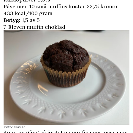
Påse med 10 små muffins kostar 22,75 kronor
433 kcal/100 gram
Betyg:
1,5 av 5
7-Eleven muffin choklad
Foto: allas.se
Ännu en gång så är det en muffin som lovar mer