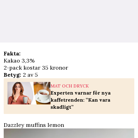
Fakta:
Kakao 3,3%
2-pack kostar 35 kronor
Betyg:
2 av 5
MAT OCH DRYCK
Experten varnar för nya
kaffetrenden: ”Kan vara
skadligt”
Dazzley muffins lemon