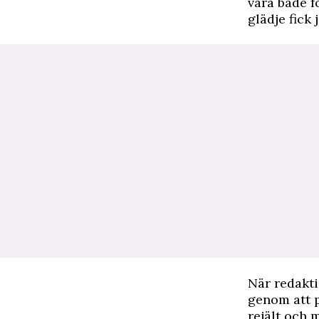
vara både f
glädje fick
När redakti
genom att p
rejält och 