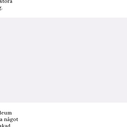
 stora
g.
ileum
ja något
bakad