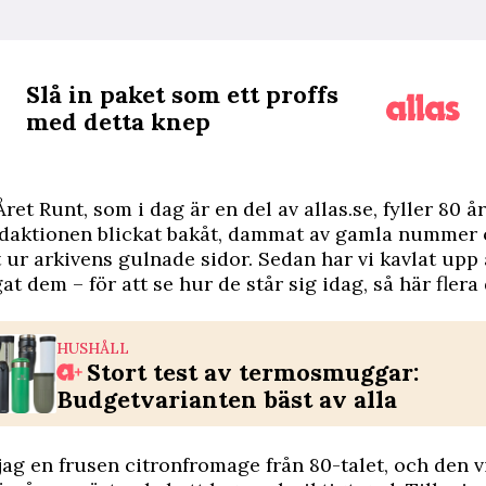
Slå in paket som ett proffs
med detta knep
ret Runt, som i dag är en del av allas.se, fyller 80 år.
edaktionen blickat bakåt, dammat av gamla nummer 
 ur arkivens gulnade sidor. Sedan har vi kavlat up
at dem – för att se hur de står sig idag, så här fler
HUSHÅLL
Stort test av termosmuggar:
Budgetvarianten bäst av alla
 jag en frusen citronfromage från 80-talet, och den v