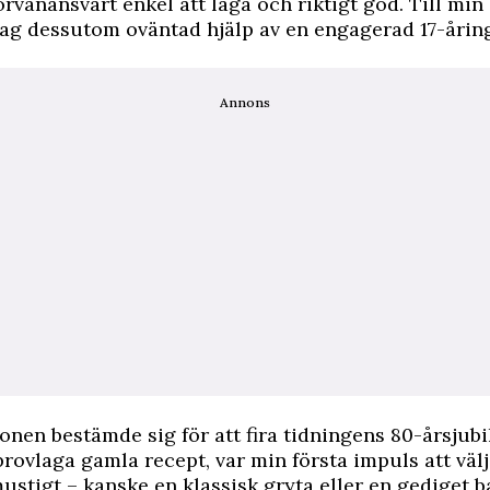
örvånansvärt enkel att laga och riktigt god. Till min
 jag dessutom oväntad hjälp av en engagerad 17-årin
Annons
onen bestämde sig för att fira tidningens 80-årsjub
rovlaga gamla recept, var min första impuls att väl
mustigt – kanske en klassisk gryta eller en gediget 