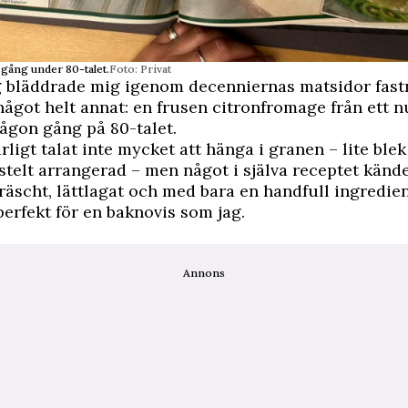
 gång under 80-talet.
Foto: Privat
g bläddrade mig igenom decenniernas matsidor fas
något helt annat: en frusen citronfromage från ett
ågon gång på 80-talet.
rligt talat inte mycket att hänga i granen – lite ble
 stelt arrangerad – men något i själva receptet känd
räscht, lättlagat och med bara en handfull ingredie
perfekt för en baknovis som jag.
Annons