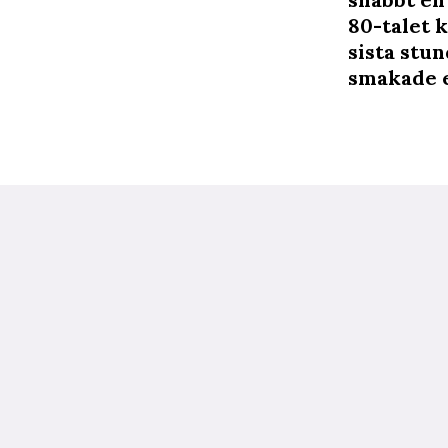
80-talet k
sista stun
smakade ef