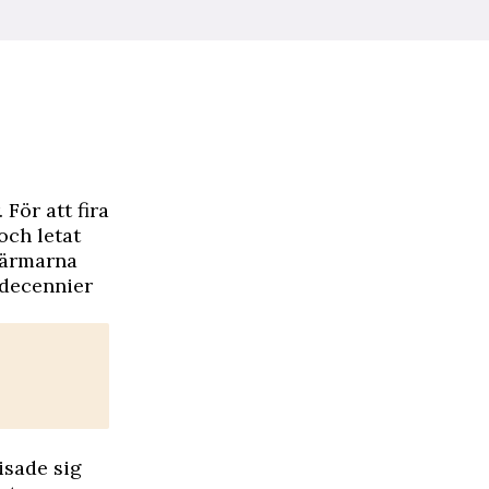
 För att fira
och letat
p ärmarna
a decennier
isade sig