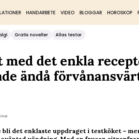
LATIONER
HANDARBETE
VIDEO
BLOGGAR
HOROSKOP
algi
Gratis noveller
Allas testar
t med det enkla recept
ade ändå förvånansvär
rivat
e bli det enklaste uppdraget i testköket – me
 oväntad vändning. Med en frusen citronfro