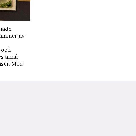
tnade
 nummer av
k och
es ändå
nser. Med