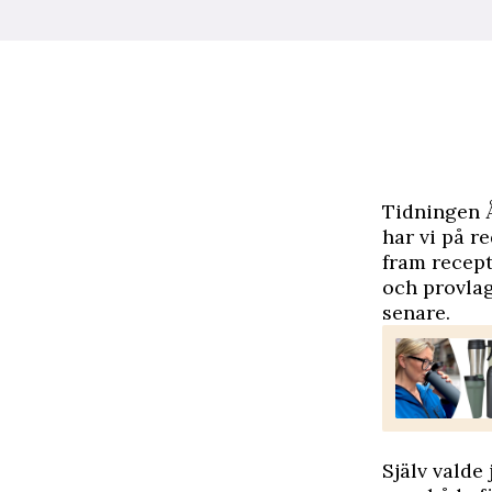
T
idningen Å
har vi på r
fram recept
och provlag
senare.
Själv valde