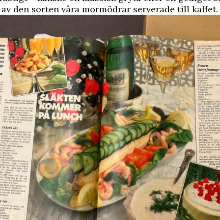
av den sorten våra mormödrar serverade till kaffet.