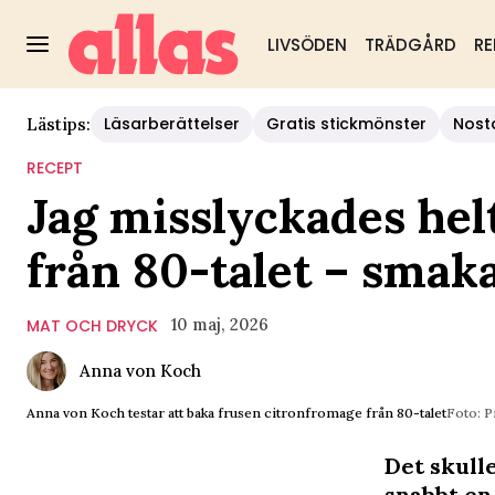
LIVSÖDEN
TRÄDGÅRD
RE
Läsarberättelser
Gratis stickmönster
Nost
Lästips:
RECEPT
Jag misslyckades hel
från 80-talet – smak
10 maj, 2026
MAT OCH DRYCK
Anna von Koch
Anna von Koch testar att baka frusen citronfromage från 80-talet
Foto: P
Det skull
snabbt en