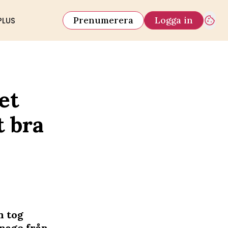
Prenumerera
Logga in
PLUS
et
t bra
n tog
mage från