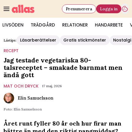
Prenumerera
Logga in
LIVSÖDEN
TRÄDGÅRD
RELATIONER
HANDARBETE
Läsarberättelser
Gratis stickmönster
Nostalgi
Lästips:
RECEPT
Jag testade vegetariska 80-
talsreceptet – smakade barnmat men
ändå gott
MAT OCH DRYCK
17 maj, 2026
Elin Samuelsson
Foto: Elin Samuelsson
Året runt fyller 80 år och hur firar man
bättre än med den riktig pangmiddag?