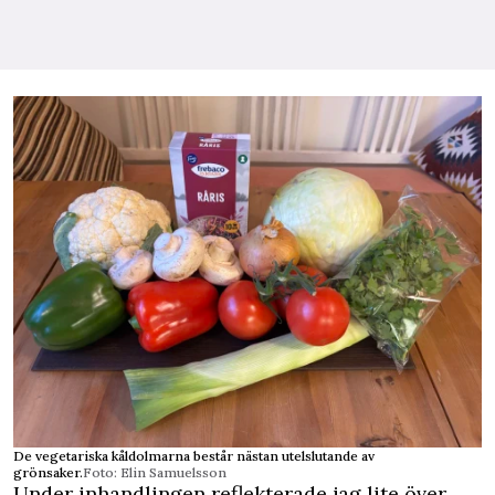
De vegetariska kåldolmarna består nästan utelslutande av
grönsaker.
Foto: Elin Samuelsson
Under inhandlingen reflekterade jag lite över