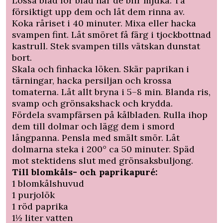
Lossa blad för blad när de blir mjuka. Ta
försiktigt upp dem och låt dem rinna av.
Koka råriset i 40 minuter. Mixa eller hacka
svampen fint. Låt smöret få färg i tjockbottnad
kastrull. Stek svampen tills vätskan dunstat
bort.
Skala och finhacka löken. Skär paprikan i
tärningar, hacka persiljan och krossa
tomaterna. Låt allt bryna i 5–8 min. Blanda ris,
svamp och grönsakshack och krydda.
Fördela svampfärsen på kålbladen. Rulla ihop
dem till dolmar och lägg dem i smord
långpanna. Pensla med smält smör. Låt
dolmarna steka i 200° ca 50 minuter. Späd
mot stektidens slut med grönsaksbuljong.
Till blomkåls- och paprikapuré:
1 blomkålshuvud
1 purjolök
1 röd paprika
1½ liter vatten