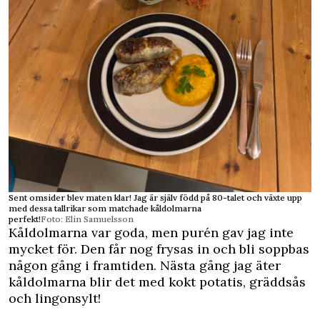
Sent omsider blev maten klar! Jag är själv född på 80-talet och växte upp
med dessa tallrikar som matchade kåldolmarna
perfekt!
Foto: Elin Samuelsson
Kåldolmarna var goda, men purén gav jag inte
mycket för. Den får nog frysas in och bli soppbas
någon gång i framtiden. Nästa gång jag äter
kåldolmarna blir det med kokt potatis, gräddsås
och lingonsylt!