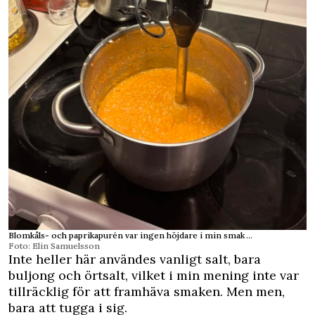
Blomkåls- och paprikapurén var ingen höjdare i min smak …
Foto: Elin Samuelsson
Inte heller här användes vanligt salt, bara
buljong och örtsalt, vilket i min mening inte var
tillräcklig för att framhäva smaken. Men men,
bara att tugga i sig.