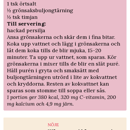
1 tsk örtsalt
½ grönsaksbuljongtärning
½ tsk timjan
Till servering:
hackad persilja
Ansa grönsakerna och skär dem i fina bitar.
Koka upp vattnet och lägg i grönsakerna och
låt dem koka tills de blir mjuka, 15–20
minuter. Ta upp ur vattnet, som sparas. Kör
grönsakerna i mixer tills de blir en slät puré.
Häll purén i gryta och smaksätt med
buljongtärningen utrörd i lite av kokvattnet
och kryddorna. Resten av kokvattnet kan
sparas som stomme till soppa eller sås.
1 portion ger 380 kcal, 320 mg C-vitamin, 200
mg kalcium och 4,9 mg järn.
NÖJE