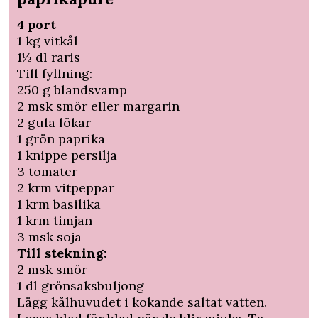
4 port
1 kg vitkål
1½ dl raris
Till fyllning:
250 g blandsvamp
2 msk smör eller margarin
2 gula lökar
1 grön paprika
1 knippe persilja
3 tomater
2 krm vitpeppar
1 krm basilika
1 krm timjan
3 msk soja
Till stekning:
2 msk smör
1 dl grönsaksbuljong
Lägg kålhuvudet i kokande saltat vatten.