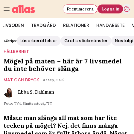
Prenumerera
Logga in
LIVSÖDEN
TRÄDGÅRD
RELATIONER
HANDARBETE
Läsarberättelser
Gratis stickmönster
Nostalgi
Lästips:
HÅLLBARHET
Mögel på maten – här är 7 livsmedel
du inte behöver slänga
MAT OCH DRYCK
07 sep, 2025
Ebba S. Dahlman
Foto: TV4, Shutterstock/TT
Måste man slänga all mat som har lite
tecken på mögel? Nej, det finns många
livsmedel som är fullt ätbara ändå. Något