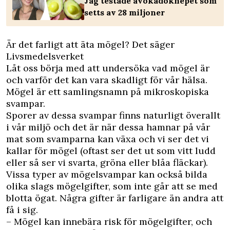
Jag testade avokadoknepet som
setts av 28 miljoner
Är det farligt att äta mögel? Det säger
Livsmedelsverket
Låt oss börja med att undersöka vad mögel är
och varför det kan vara skadligt för vår hälsa.
Mögel är ett samlingsnamn på mikroskopiska
svampar.
Sporer av dessa svampar finns naturligt överallt
i vår miljö och det är när dessa hamnar på vår
mat som svamparna kan växa och vi ser det vi
kallar för mögel (oftast ser det ut som vitt ludd
eller så ser vi svarta, gröna eller blåa fläckar).
Vissa typer av mögelsvampar kan också bilda
olika slags mögelgifter, som inte går att se med
blotta ögat. Några gifter är farligare än andra att
få i sig.
– Mögel kan innebära risk för mögelgifter, och