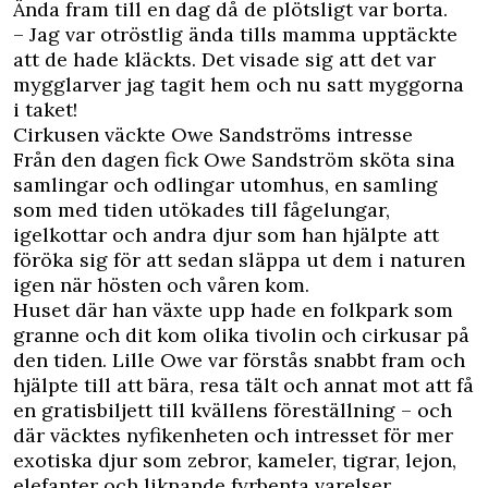
Ända fram till en dag då de plötsligt var borta.
– Jag var otröstlig ända tills mamma upptäckte
att de hade kläckts. Det visade sig att det var
mygglarver jag tagit hem och nu satt myggorna
i taket!
Cirkusen väckte Owe Sandströms intresse
Från den dagen fick Owe Sandström sköta sina
samlingar och odlingar utomhus, en samling
som med tiden utökades till fågelungar,
igelkottar och andra djur som han hjälpte att
föröka sig för att sedan släppa ut dem i naturen
igen när hösten och våren kom.
Huset där han växte upp hade en folkpark som
granne och dit kom olika tivolin och cirkusar på
den tiden. Lille Owe var förstås snabbt fram och
hjälpte till att bära, resa tält och annat mot att få
en gratisbiljett till kvällens föreställning – och
där väcktes nyfikenheten och intresset för mer
exotiska djur som zebror, kameler, tigrar, lejon,
elefanter och liknande fyrbenta varelser.