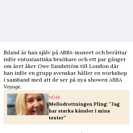
Ibland är han själv på ABBA-museet och berättar
inför entusiastiska besökare och ett par gånger
om året åker Owe Sandström till London där
han inför en grupp svenskar håller en workshop
i samband med att de ser på nya showen
ABBA
Voyage
.
NÖJE
Mellodrottningen Pling: ”Jag
har starka känslor i mina
texter”