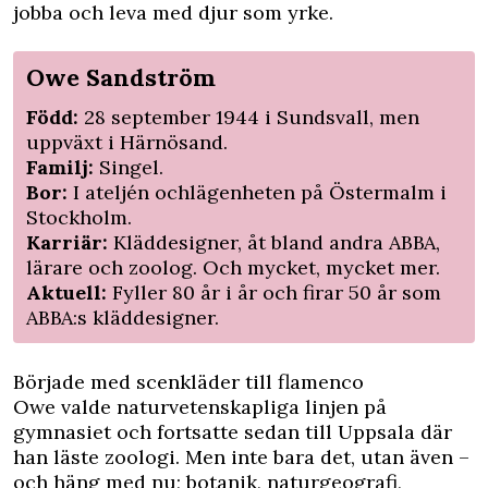
jobba och leva med djur som yrke.
Owe Sandström
Född:
28 september 1944 i Sundsvall, men
uppväxt i Härnösand.
Familj:
Singel.
Bor:
I ateljén ochlägenheten på Östermalm i
Stockholm.
Karriär:
Kläddesigner, åt bland andra ABBA,
lärare och zoolog. Och mycket, mycket mer.
Aktuell:
Fyller 80 år i år och firar 50 år som
ABBA:s kläddesigner.
Började med scenkläder till flamenco
Owe valde naturvetenskapliga linjen på
gymnasiet och fortsatte sedan till Uppsala där
han läste zoologi. Men inte bara det, utan även –
och häng med nu; botanik, naturgeografi,