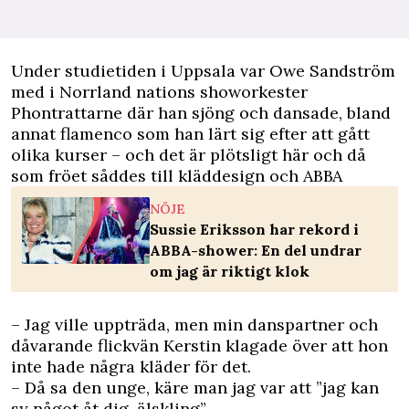
Under studietiden i Uppsala var Owe Sandström
med i Norrland nations showorkester
Phontrattarne där han sjöng och dansade, bland
annat flamenco som han lärt sig efter att gått
olika kurser – och det är plötsligt här och då
som fröet såddes till kläddesign och ABBA
NÖJE
Sussie Eriksson har rekord i
ABBA-shower: En del undrar
om jag är riktigt klok
– Jag ville uppträda, men min danspartner och
dåvarande flickvän Kerstin klagade över att hon
inte hade några kläder för det.
– Då sa den unge, käre man jag var att ”jag kan
sy något åt dig, älskling”.