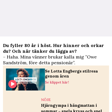
Du fyller 80 år i höst. Hur hinner och orkar
du? Och när tänker du lägga av?
– Haha. Mina vänner brukar kalla mig ”Owe
Sandström, före detta pensionär”.
Se Lotta Engbergs stilresa
genom åren
Se klippet här!
NÖJE
Hjärngympa i hängmattan i
sommar – spela kryss och spel