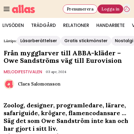
Prenumerera
Logga in
LIVSÖDEN
TRÄDGÅRD
RELATIONER
HANDARBETE
Läsarberättelser
Gratis stickmönster
Nostalgi
Lästips:
Från mygglarver till ABBA-kläder –
Owe Sandströms väg till Eurovision
MELODIFESTIVALEN
03 apr, 2024
Claes Salomonsson
Zoolog, designer, programledare, lärare,
safariguide, krögare, flamencodansare …
Säg det som Owe Sandström inte kan och
har gjort i sitt liv.