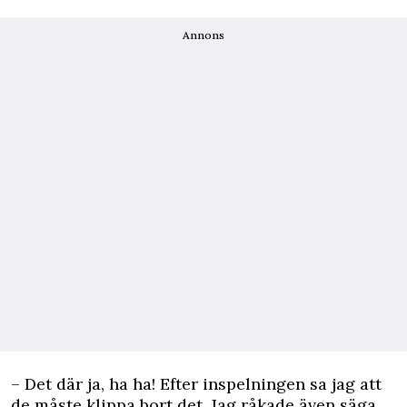
Annons
– Det där ja, ha ha! Efter inspelningen sa jag att
de måste klippa bort det. Jag råkade även säga