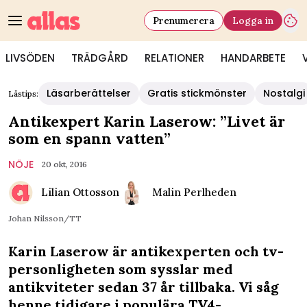
Prenumerera
Logga in
LIVSÖDEN
TRÄDGÅRD
RELATIONER
HANDARBETE
Läsarberättelser
Gratis stickmönster
Nostalgi
Lästips:
Antikexpert Karin Laserow: ”Livet är
som en spann vatten”
NÖJE
20 okt, 2016
Lilian Ottosson
Malin Perlheden
Johan Nilsson/TT
Karin Laserow är antikexperten och tv-
personligheten som sysslar med
antikviteter sedan 37 år tillbaka. Vi såg
henne tidigare i populära TV4-