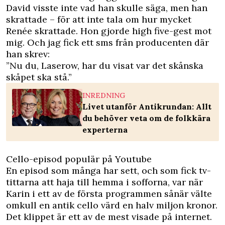
David visste inte vad han skulle säga, men han
skrattade – för att inte tala om hur mycket
Renée skrattade. Hon gjorde high five-gest mot
mig. Och jag fick ett sms från producenten där
han skrev:
”Nu du, Laserow, har du visat var det skånska
skåpet ska stå.”
INREDNING
Livet utanför Antikrundan: Allt
du behöver veta om de folkkära
experterna
Cello-episod populär på Youtube
En episod som många har sett, och som fick tv-
tittarna att haja till hemma i sofforna, var när
Karin i ett av de första programmen sånär välte
omkull en antik cello värd en halv miljon kronor.
Det klippet är ett av de mest visade på internet.