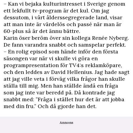
– Kan vi bejaka kulturintresset i Sverige genom
ett lekfullt tv-program är det kul. Om jag
dessutom, i vårt ålderssegregerade land, visar
att man inte är värdelös och passé när man är
60-plus så är det ännu bättre.
Karin öser beröm över sin kollega Renée Nyberg.
De fann varandra snabbt och samspelar perfekt.
– En rolig episod som hände inför den första
säsongen var när vi skulle vi göra en
programpresentation för TV4:s reklamköpare,
och den leddes av David Hellenius. Jag hade sagt
att jag ville veta i förväg vilka frågor han skulle
ställa till mig. Men han ställde ändå en fråga
som jag inte var beredd på. Då kontrade jag
snabbt med: ”Fråga i stället hur det är att jobba
med din fru.” Och då gjorde han det.
Annons