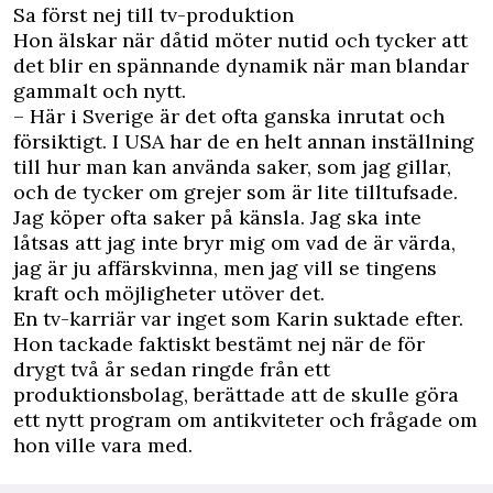
Sa först nej till tv-produktion
Hon älskar när dåtid möter nutid och tycker att
det blir en spännande dynamik när man blandar
gammalt och nytt.
– Här i Sverige är det ofta ganska inrutat och
försiktigt. I USA har de en helt annan inställning
till hur man kan använda saker, som jag gillar,
och de tycker om grejer som är lite tilltufsade.
Jag köper ofta saker på känsla. Jag ska inte
låtsas att jag inte bryr mig om vad de är värda,
jag är ju affärskvinna, men jag vill se tingens
kraft och möjligheter utöver det.
En tv-karriär var inget som Karin suktade efter.
Hon tackade faktiskt bestämt nej när de för
drygt två år sedan ringde från ett
produktionsbolag, berättade att de skulle göra
ett nytt program om antikviteter och frågade om
hon ville vara med.