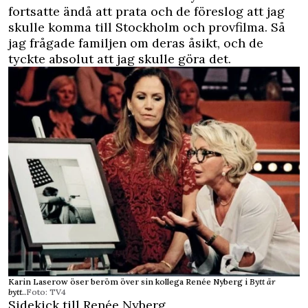
fortsatte ändå att prata och de föreslog att jag
skulle komma till Stockholm och provfilma. Så
jag frågade familjen om deras åsikt, och de
tyckte absolut att jag skulle göra det.
Karin Laserow öser beröm över sin kollega Renée Nyberg i
Bytt är
bytt
..
Foto: TV4
Sidekick till Renée Nyberg