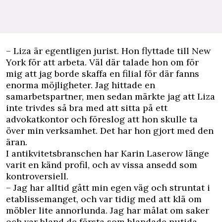
– Liza är egentligen jurist. Hon flyttade till New
York för att arbeta. Väl där talade hon om för
mig att jag borde skaffa en filial för där fanns
enorma möjligheter. Jag hittade en
samarbetspartner, men sedan märkte jag att Liza
inte trivdes så bra med att sitta på ett
advokatkontor och föreslog att hon skulle ta
över min verksamhet. Det har hon gjort med den
äran.
I antikvitetsbranschen har Karin Laserow länge
varit en känd profil, och av vissa ansedd som
kontroversiell.
– Jag har alltid gått min egen väg och struntat i
etablissemanget, och var tidig med att klä om
möbler lite annorlunda. Jag har målat om saker
och var bland de första som blandade nutida