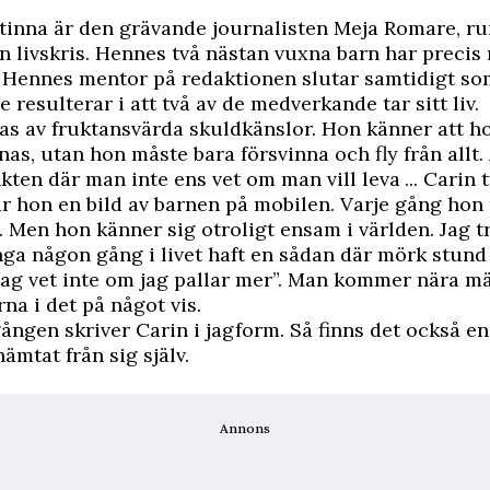
tinna är den grävande journalisten Meja Romare, ru
en livskris. Hennes två nästan vuxna barn har precis 
 Hennes mentor på redaktionen slutar samtidigt s
 resulterar i att två av de medverkande tar sitt liv.
as av fruktansvärda skuldkänslor. Hon känner att ho
nnas, utan hon måste bara försvinna och fly från allt
kten där man inte ens vet om man vill leva ... Carin t
r hon en bild av barnen på mobilen. Varje gång hon ti
r. Men hon känner sig otroligt ensam i världen. Jag tr
ga någon gång i livet haft en sådan där mörk stund
 jag vet inte om jag pallar mer”. Man kommer nära 
rna i det på något vis.
gången skriver Carin i jagform. Så finns det också en
ämtat från sig själv.
Annons