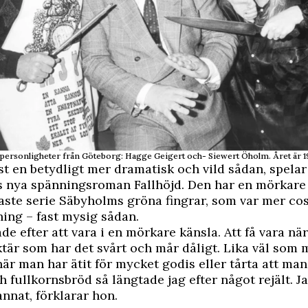
-personligheter från Göteborg: Hagge Geigert och- Siewert Öholm. Året är 1
st en betydligt mer dramatisk och vild sådan, spela
ns nya spänningsroman Fallhöjd. Den har en mörkare
ste serie Säbyholms gröna fingrar, som var mer cos
ning – fast mysig sådan.
ade efter att vara i en mörkare känsla. Att få vara nä
är som har det svårt och mår dåligt. Lika väl som 
är man har ätit för mycket godis eller tårta att man 
 fullkornsbröd så längtade jag efter något rejält. Jag
nnat, förklarar hon.