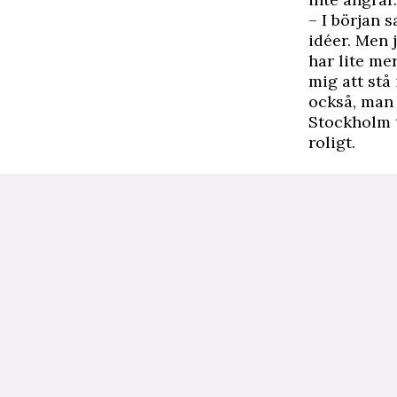
– I början 
idéer. Men j
har lite mer
mig att stå
också, man 
Stockholm t
roligt.