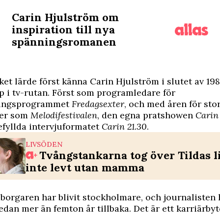
Carin Hjulström om
inspiration till nya
spänningsromanen
ket lärde först känna Carin Hjulström i slutet av 198
 i tv-rutan. Först som programledare för
ningsprogrammet
Fredagsexter
, och med åren för sto
ner som
Melodifestivalen
, den egna pratshowen
Carin
efyllda intervjuformatet
Carin 21.30
.
LIVSÖDEN
Tvångstankarna tog över Tildas l
inte levt utan mamma
orgaren har blivit stockholmare, och journalisten h
sedan mer än femton år tillbaka. Det är ett karriärb