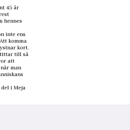
nt 45 år
rest
om hennes
n inte ens
. Att komma
ystnar kort.
ttar till så
or att
 när man
människans
 del i Meja