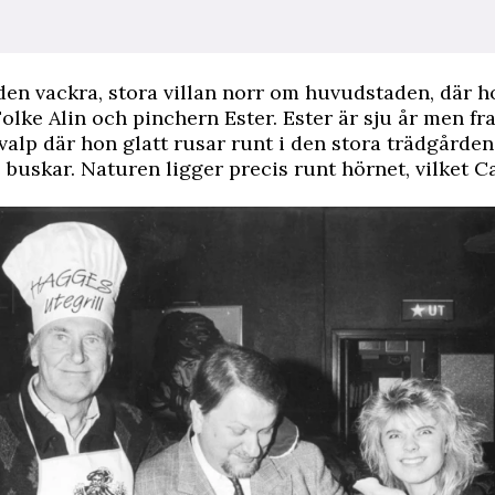
i den vackra, stora villan norr om huvudstaden, där 
olke Alin och pinchern Ester. Ester är sju år men f
 valp där hon glatt rusar runt i den stora trädgården
uskar. Naturen ligger precis runt hörnet, vilket C