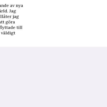
ande av nya
ärld. Jag
llåter jag
att göra
yttade till
 väldigt