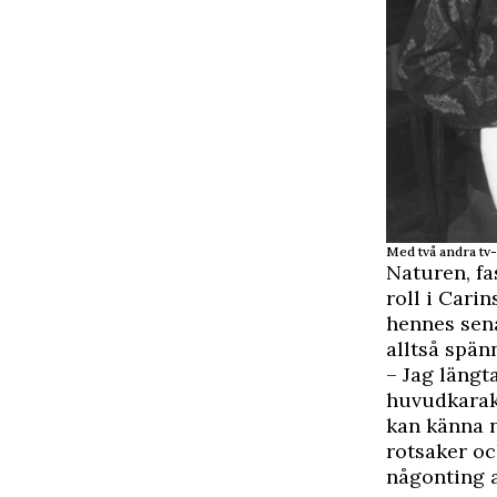
Med två andra tv
Naturen, fa
roll i Cari
hennes sena
alltså spän
– Jag längt
huvudkarakt
kan känna n
rotsaker och
någonting a