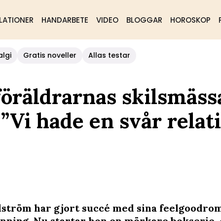
LATIONER
HANDARBETE
VIDEO
BLOGGAR
HOROSKOP
algi
Gratis noveller
Allas testar
öräldrarnas skilsmäss
”Vi hade en svår relat
lström har gjort succé med sina feelgoodro
nning. Nu startar hon en mörkare bokserie,