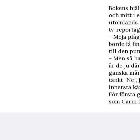
Bokens hjäl
och mitt i 
utomlands.
tv-reportage
– Meja plåg
borde få fi
till den pun
– Men så ha
är de ju dä
ganska mån
tänkt ”Nej,
innersta kä
För första 
som Carin h