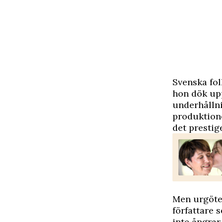
S
venska fol
hon dök upp
underhåll
produktio
det prestig
Men urgöteb
författare 
inte ångrar.