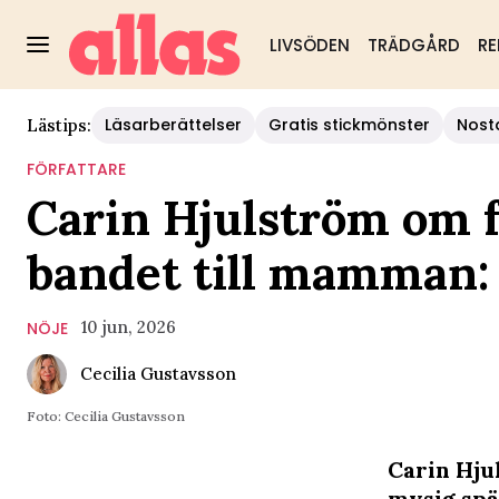
LIVSÖDEN
TRÄDGÅRD
RE
Läsarberättelser
Gratis stickmönster
Nost
Lästips:
FÖRFATTARE
Carin Hjulström om f
bandet till mamman: 
10 jun, 2026
NÖJE
Cecilia Gustavsson
Foto: Cecilia Gustavsson
Carin Hju
mysig spä