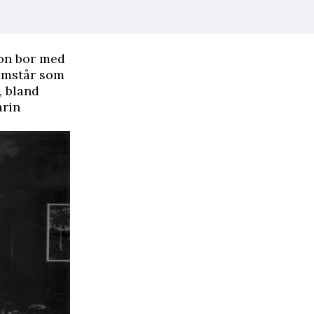
hon bor med
ramstår som
, bland
arin