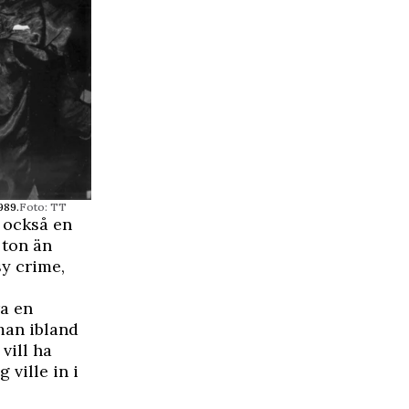
989.
Foto: TT
r också en
 ton än
y crime,
ra en
man ibland
vill ha
 ville in i