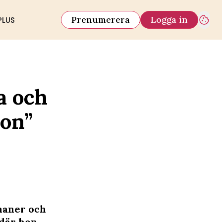
Prenumerera
Logga in
PLUS
a och
ion”
maner och
 där hon