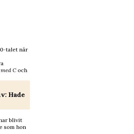
0-talet när
ra
 med C
och
iv: Hade
ar blivit
yte som hon