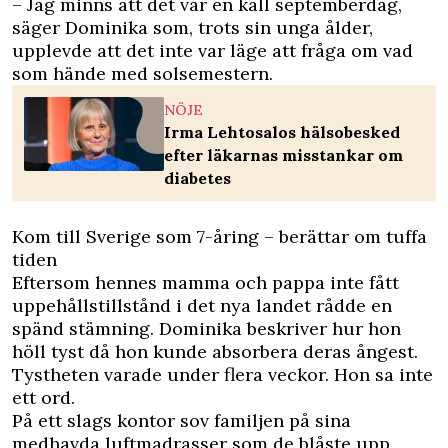
– Jag minns att det var en kall septemberdag,
säger Dominika som, trots sin unga ålder,
upplevde att det inte var läge att fråga om vad
som hände med solsemestern.
NÖJE
Irma Lehtosalos hälsobesked
efter läkarnas misstankar om
diabetes
Kom till Sverige som 7-åring – berättar om tuffa
tiden
Eftersom hennes mamma och pappa inte fått
uppehållstillstånd i det nya landet rådde en
spänd stämning. Dominika beskriver hur hon
höll tyst då hon kunde absorbera deras ångest.
Tystheten varade under flera veckor. Hon sa inte
ett ord.
På ett slags kontor sov familjen på sina
medhavda luftmadrasser som de blåste upp