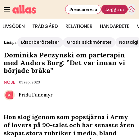
Prenumerera
Logga in
LIVSÖDEN
TRÄDGÅRD
RELATIONER
HANDARBETE
Läsarberättelser
Gratis stickmönster
Nostalgi
Lästips:
Dominika Peczynski om parterapin
med Anders Borg: ”Det var innan vi
började bråka”
NÖJE
01 sep, 2023
Frida Funemyr
Hon slog igenom som popstjärna i Army
of lovers på 90-talet och har senaste åren
skapat stora rubriker i media, bland