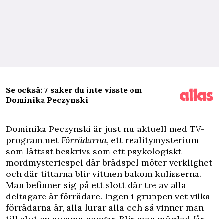
Se också: 7 saker du inte visste om
Dominika Peczynski
D
ominika Peczynski är just nu aktuell med TV-
programmet
Förrädarna
, ett realitymysterium
som lättast beskrivs som ett psykologiskt
mordmysteriespel där brädspel möter verklighet
och där tittarna blir vittnen bakom kulisserna.
Man befinner sig på ett slott där tre av alla
deltagare är förrädare. Ingen i gruppen vet vilka
förrädarna är, alla lurar alla och så vinner man
till slut en summa pengar. Blir man mördad får