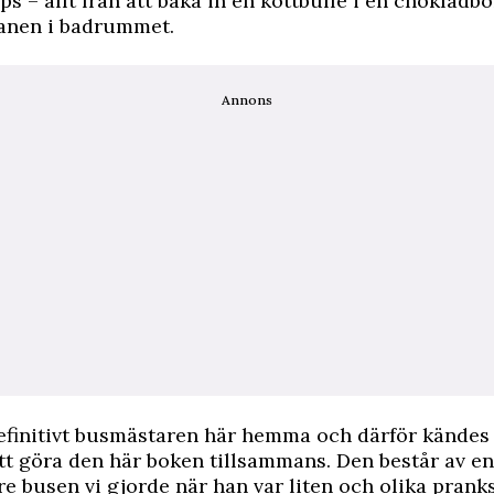
ps – allt från att baka in en köttbulle i en chokladboll
ranen i badrummet.
Annons
efinitivt busmästaren här hemma och därför kändes
tt göra den här boken tillsammans. Den består av e
re busen vi gjorde när han var liten och olika pran