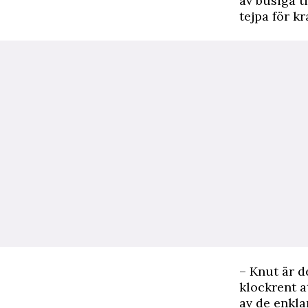
av busiga ti
tejpa för k
– Knut är d
klockrent a
av de enkla