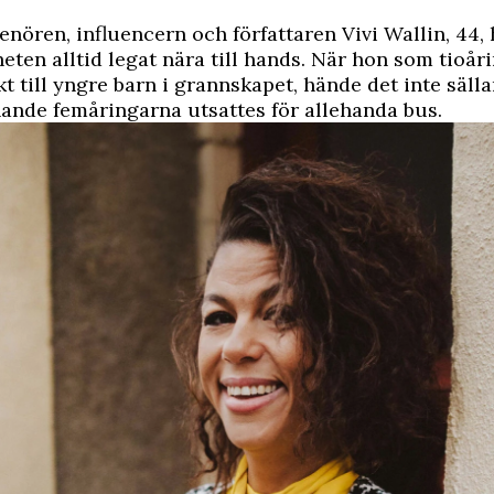
enören, influencern och författaren Vivi Wallin, 44
heten alltid legat nära till hands. När hon som tioår
kt till yngre barn i grannskapet, hände det inte sälla
nande femåringarna utsattes för allehanda bus.