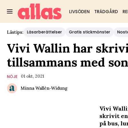
LIVSÖDEN
TRÄDGÅRD
RE
Läsarberättelser
Gratis stickmönster
Nost
Lästips:
Vivi Wallin har skriv
tillsammans med so
01 okt, 2021
NÖJE
Minna Wallén-Widung
Vivi Wall
skrivit e
på bus, l