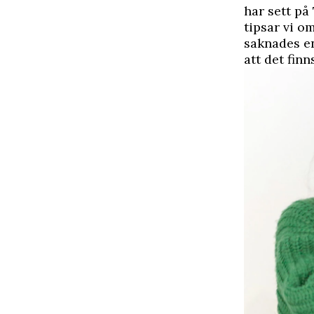
har sett på
tipsar vi o
saknades en
att det fin