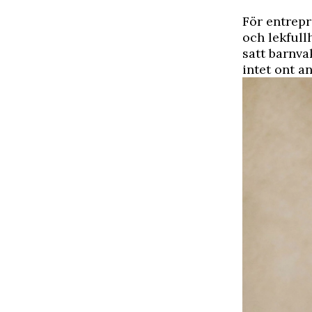
F
ör entrepr
och lekfull
satt barnva
intet ont a