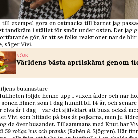
 till exempel göra en ostmacka till barnet jag pass
gt tandkräm i stället för smör under osten. Det jag g
ortfarande gör, är att se folks reaktioner när de blir
, säger Vivi.
NÖJE
Världens bästa aprilskämt genom ti
miljens busmästare
fullheten följde henne upp i vuxen ålder och när hon
t sonen Elmer, som i dag hunnit bli 14 år, och senare 
 elva år i dag – var det självklart att busa också me
det Vivi som hittade på bus åt pojkarna, men ju äldre
og de över busandet. Tillsammans med Knut har Vivi
! 59 roliga bus och pranks
(Rabén & Sjögren)
.
Här fin