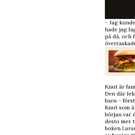
– Jag kunde
hade jag la
på då, och f
överraskade
Knut är fa
Den där lek
barn – förs
Knut som är
början var 
desto mer t
boken
Lurad