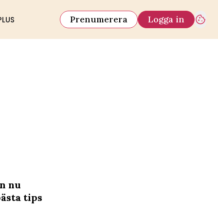
Prenumerera
Logga in
PLUS
on nu
ästa tips