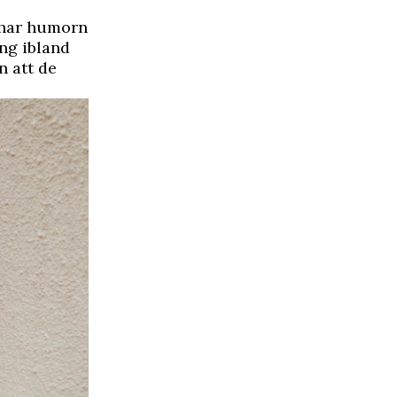
, har humorn
ing ibland
n att de