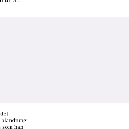
 till att
 det
n blandning
ks som han