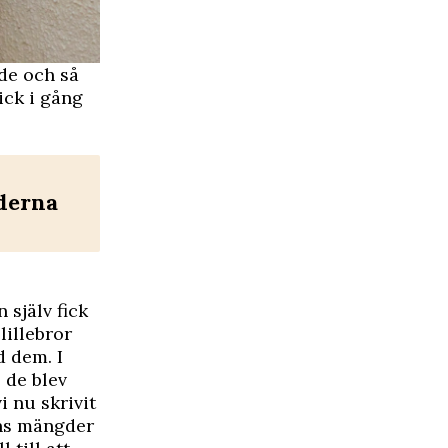
ade och så
ick i gång
derna
 själv fick
lillebror
d dem. I
 de blev
 nu skrivit
ns mängder