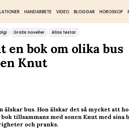
LATIONER
HANDARBETE
VIDEO
BLOGGAR
HOROSKOP
algi
Gratis noveller
Allas testar
it en bok om olika bus
nen Knut
in älskar bus. Hon älskar det så mycket att h
n bok tillsammans med sonen Knut med sina b
urigheter och pranks.