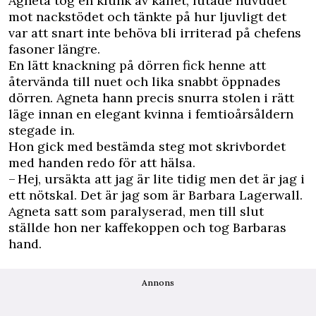
Agneta tog en klunk av kaffet, lutade huvudet
mot nackstödet och tänkte på hur ljuvligt det
var att snart inte behöva bli irriterad på chefens
fasoner längre.
En lätt knackning på dörren fick henne att
återvända till nuet och lika snabbt öppnades
dörren. Agneta hann precis snurra stolen i rätt
läge innan en elegant kvinna i femtioårsåldern
stegade in.
Hon gick med bestämda steg mot skrivbordet
med handen redo för att hälsa.
– Hej, ursäkta att jag är lite tidig men det är jag i
ett nötskal. Det är jag som är Barbara Lagerwall.
Agneta satt som paralyserad, men till slut
ställde hon ner kaffekoppen och tog Barbaras
hand.
Annons