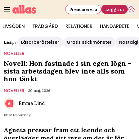
Prenumerera
Logga in
LIVSÖDEN
TRÄDGÅRD
RELATIONER
HANDARBETE
Läsarberättelser
Gratis stickmönster
Nostalgi
Lästips:
NOVELLER
Novell: Hon fastnade i sin egen lögn –
sista arbetsdagen blev inte alls som
hon tänkt
NOVELLER
20 maj, 2026
Emma Lind
Ill: MIdjourney
Agneta pressar fram ett leende och
överlägger med sitt inre om det är för