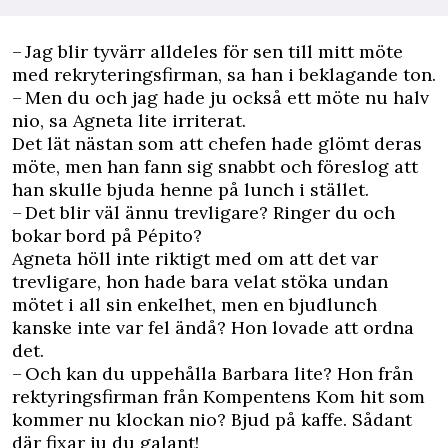
– Jag blir tyvärr alldeles för sen till mitt möte
med rekryteringsfirman, sa han i beklagande ton.
– Men du och jag hade ju också ett möte nu halv
nio, sa Agneta lite irriterat.
Det lät nästan som att chefen hade glömt deras
möte, men han fann sig snabbt och föreslog att
han skulle bjuda henne på lunch i stället.
– Det blir väl ännu trevligare? Ringer du och
bokar bord på Pépito?
Agneta höll inte riktigt med om att det var
trevligare, hon hade bara velat stöka undan
mötet i all sin enkelhet, men en bjudlunch
kanske inte var fel ändå? Hon lovade att ordna
det.
– Och kan du uppehålla Barbara lite? Hon från
rektyringsfirman från Kompentens Kom hit som
kommer nu klockan nio? Bjud på kaffe. Sådant
där fixar ju du galant!