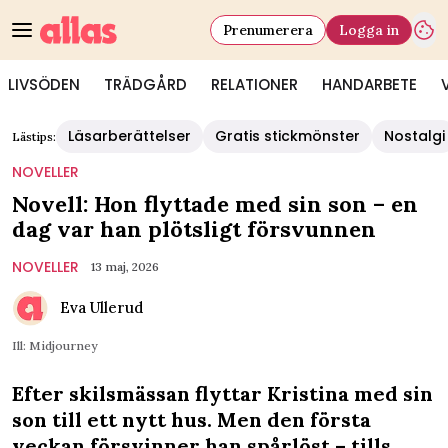
Prenumerera
Logga in
LIVSÖDEN
TRÄDGÅRD
RELATIONER
HANDARBETE
Läsarberättelser
Gratis stickmönster
Nostalgi
Lästips:
NOVELLER
Novell: Hon flyttade med sin son – en
dag var han plötsligt försvunnen
NOVELLER
13 maj, 2026
Eva Ullerud
Ill: Midjourney
Efter skilsmässan flyttar Kristina med sin
son till ett nytt hus. Men den första
veckan försvinner han spårlöst – tills