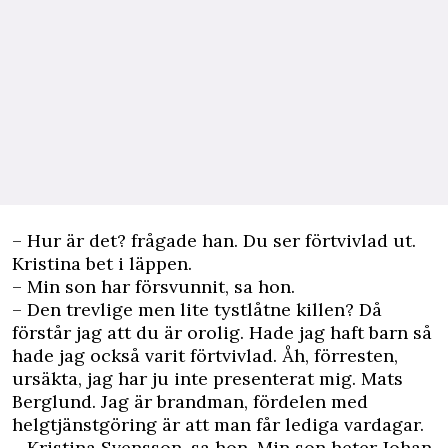
– Hur är det? frågade han. Du ser förtvivlad ut.
Kristina bet i läppen.
– Min son har försvunnit, sa hon.
– Den trevlige men lite tystlåtne killen? Då
förstår jag att du är orolig. Hade jag haft barn så
hade jag också varit förtvivlad. Åh, förresten,
ursäkta, jag har ju inte presenterat mig. Mats
Berglund. Jag är brandman, fördelen med
helgtjänstgöring är att man får lediga ­vardagar.
– Kristina Svensson, sa hon. Min son heter Johan.