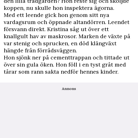
den lilla trädgården? Hon reste sig och sköljde
koppen, nu skulle hon inspektera ägorna.
Med ett leende gick hon genom sitt nya
vardagsrum och öppnade altandörren. Leendet
försvann direkt. Kristina såg ut över ett
knallgult hav av maskrosor. Marken de växte på
var stenig och sprucken, en död klängväxt
hängde från förrådsväggen.
Hon sjönk ner på cementtrappan och tittade ut
över sin gula öken. Hon föll i en tyst gråt med
tårar som rann sakta nedför hennes kinder.
Annons