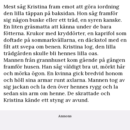
Mest såg Kristina fram emot att göra iordning
den lilla täppan på baksidan. Hon såg framför
sig någon buske eller ett träd, en syren kanske.
En liten gräsmatta att känna under de bara
fötterna. Krukor med kryddörter, en kaprifol som
doftade på sommarkvällarna, en däckstol med en
filt att svepa om benen. Kristina log, den lilla
trädgården skulle bli hennes lilla oas.
Mannen från grannhuset kom gående på gången
framför husen. Han såg väldigt bra ut, mörkt hår
och mörka ögon. En kvinna gick bredvid honom
och höll sina armar runt axlarna. Mannen tog av
sig jackan och la den över hennes rygg och la
sedan sin arm om henne. De skrattade och
Kristina kände ett styng av avund.
Annons