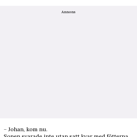
Annons
– Johan, kom nu.
Sonen svarade inte utan satt kvar med fötterna