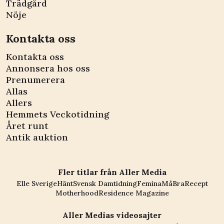
Trädgård
Nöje
Kontakta oss
Kontakta oss
Annonsera hos oss
Prenumerera
Allas
Allers
Hemmets Veckotidning
Året runt
Antik auktion
Fler titlar från Aller Media
Elle Sverige
Hänt
Svensk Damtidning
Femina
MåBra
Recept
Motherhood
Residence Magazine
Aller Medias videosajter