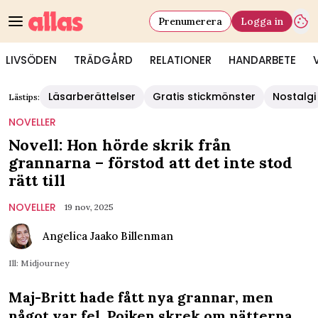
Prenumerera
Logga in
LIVSÖDEN
TRÄDGÅRD
RELATIONER
HANDARBETE
Läsarberättelser
Gratis stickmönster
Nostalgi
Lästips:
NOVELLER
Novell: Hon hörde skrik från
grannarna – förstod att det inte stod
rätt till
NOVELLER
19 nov, 2025
Angelica Jaako Billenman
Ill: Midjourney
Maj-Britt hade fått nya grannar, men
något var fel. Pojken skrek om nätterna.