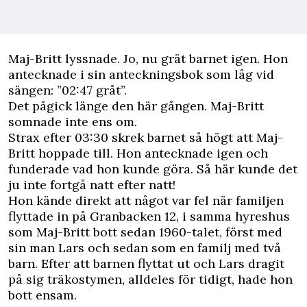
M
aj-Britt lyssnade. Jo, nu grät barnet igen. Hon
antecknade i sin anteckningsbok som låg vid
sängen: ”02:47 gråt”.
Det pågick länge den här gången. Maj-Britt
somnade inte ens om.
Strax efter 03:30 skrek barnet så högt att Maj-
Britt hoppade till. Hon antecknade igen och
funderade vad hon kunde göra. Så här kunde det
ju inte fortgå natt efter natt!
Hon kände direkt att något var fel när familjen
flyttade in på Granbacken 12, i samma hyreshus
som Maj-Britt bott sedan 1960-talet, först med
sin man Lars och sedan som en familj med två
barn. Efter att barnen flyttat ut och Lars dragit
på sig träkostymen, alldeles för tidigt, hade hon
bott ensam.