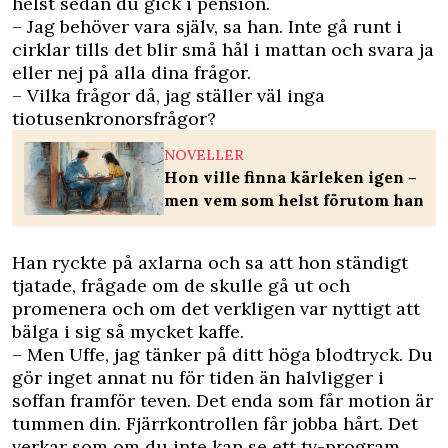
helst sedan du gick i pension.
– Jag behöver vara själv, sa han. Inte gå runt i
cirklar tills det blir små hål i mattan och svara ja
eller nej på alla dina frågor.
– Vilka frågor då, jag ställer väl inga
tiotusenkronorsfrågor?
NOVELLER
Hon ville finna kärleken igen –
men vem som helst förutom han
Han ryckte på axlarna och sa att hon ständigt
tjatade, frågade om de skulle gå ut och
promenera och om det verkligen var nyttigt att
bälga i sig så mycket kaffe.
– Men Uffe, jag tänker på ditt höga blodtryck. Du
gör inget annat nu för tiden än halvligger i
soffan framför teven. Det enda som får motion är
tummen din. Fjärrkontrollen får jobba hårt. Det
verkar som om du inte kan se ett tv-program