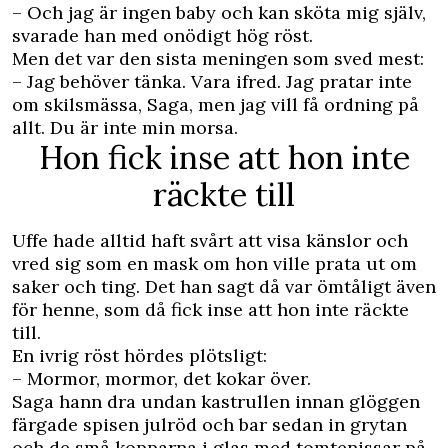
– Och jag är ingen baby och kan sköta mig själv,
svarade han med onödigt hög röst.
Men det var den sista meningen som sved mest:
– Jag behöver tänka. Vara ifred. Jag pratar inte
om skilsmässa, Saga, men jag vill få ordning på
allt. Du är inte min morsa.
Hon fick inse att hon inte
räckte till
Uffe hade alltid haft svårt att visa känslor och
vred sig som en mask om hon ville prata ut om
saker och ting. Det han sagt då var ömtåligt även
för henne, som då fick inse att hon inte räckte
till.
En ivrig röst hördes plötsligt:
– Mormor, mormor, det kokar över.
Saga hann dra undan kastrullen innan glöggen
färgade spisen julröd och bar sedan in grytan
och de små kopparna i glas med tomtenissar på,