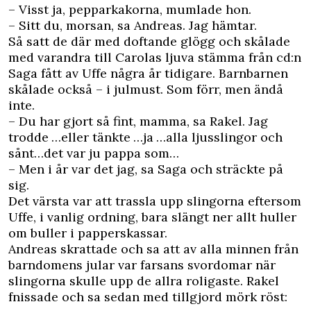
– Visst ja, pepparkakorna, mumlade hon.
– Sitt du, morsan, sa Andreas. Jag hämtar.
Så satt de där med doftande glögg och skålade
med varandra till Carolas ljuva stämma från cd:n
Saga fått av Uffe några år tidigare. Barnbarnen
skålade också – i julmust. Som förr, men ändå
inte.
– Du har gjort så fint, mamma, sa Rakel. Jag
trodde …eller tänkte …ja …alla ljusslingor och
sånt…det var ju pappa som…
– Men i år var det jag, sa Saga och sträckte på
sig.
Det värsta var att trassla upp slingorna eftersom
Uffe, i vanlig ordning, bara slängt ner allt huller
om buller i papperskassar.
Andreas skrattade och sa att av alla minnen från
barndomens jular var farsans svordomar när
slingorna skulle upp de allra roligaste. Rakel
fnissade och sa sedan med tillgjord mörk röst: