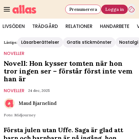
Prenumerera
Logga in
LIVSÖDEN
TRÄDGÅRD
RELATIONER
HANDARBETE
Läsarberättelser
Gratis stickmönster
Nostalgi
Lästips:
NOVELLER
Novell: Hon kysser tomten när hon
tror ingen ser – förstår först inte vem
han är
NOVELLER
24 dec, 2025
Maud Bjarnelind
Foto: Midjourney
Första julen utan Uffe. Saga är glad att
barn och barnbarn är på ingång, hon