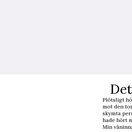
Det
Plötsligt h
mot den to
skymta per
hade hört 
Min väninna