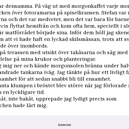
var densamma. På väg ut med morgonkaffet varje mo
cken över fotoramarna på spiselkransen. Stefan var
erna och det var medvetet, men det var bara för barne
cis flyttat hemifrån och kom ofta hem, speciellt i sl
 matförrådet började sina. Inför dem höll jag sken
m att vi hade haft en lyckad skilsmässan, trots att s
ade över inombords.
 på terassen med utsikt över takåsarna och såg med
ällelse på mina krukor och planteringar.
og mig ner och kände morgonsolen bränna under hal
ndrade tankarna iväg. Jag tänkte på hur ett livligt f
åsamhet för att sedan snabbt bli till ensamhet.
nta klumpen i bröstet blev större när jag förlorade 
 en lyckligare tid.
åt, inte bakåt, upprepade jag lydigt precis som
chen hade lärt mig.
Annons