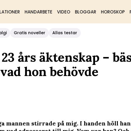
LATIONER
HANDARBETE
VIDEO
BLOGGAR
HOROSKOP
algi
Gratis noveller
Allas testar
 23 års äktenskap – bä
 vad hon behövde
a mannen stirrade på mig. I handen höll han
m vad adresserat till mig. Vem var han? Och