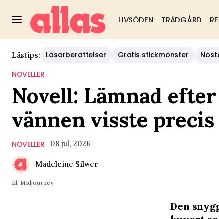
LIVSÖDEN
TRÄDGÅRD
RE
Läsarberättelser
Gratis stickmönster
Nost
Lästips:
NOVELLER
Novell: Lämnad efter
vännen visste precis
08 jul, 2026
NOVELLER
Madeleine Silwer
Ill: Midjourney
Den snygg
kuvert so