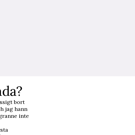
åda?
ssigt bort
h jag hann
granne inte
rsta