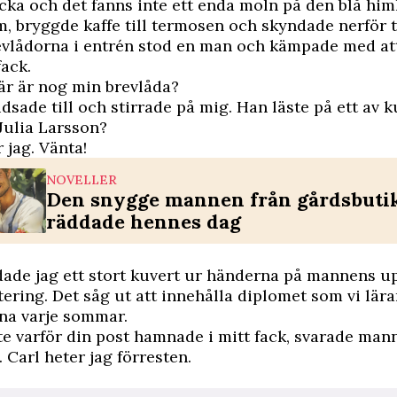
ka och det fanns inte ett enda moln på den blå him
m, bryggde kaffe till termosen och skyndade nerför 
vlådorna i entrén stod en man och kämpade med att
fack.
där är nog min brevlåda?
sade till och stirrade på mig. Han läste på ett av k
Julia Larsson?
r jag. Vänta!
NOVELLER
Den snygge mannen från gårdsbuti
räddade hennes dag
dade jag ett stort kuvert ur händerna på mannens u
ering. Det såg ut att innehålla diplomet som vi lär
rna varje sommar.
nte varför din post hamnade i mitt fack, svarade man
 Carl heter jag förresten.