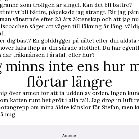
granne som troligen är singel. Kan det bli bättre?
efinitivt bli bättre, påpekade jag strängt. Får jag på
man vänstrade efter 23 års äktenskap och att jag nu
lscoachen säger att vägen till läkning är lång, väldi
ll.
r dig bäst? En golddigger på nätet eller din äldsta
över läka ihop är din sårade stolthet. Du har egentl
n där tråkmånsen i åratal, eller hur?
g minns inte ens hur 
flörtar längre
ig över armen för att ta udden av orden. Ingen kun
om katten runt het gröt i alla fall. Jag drog in luft r
motangrepp om mina äldre känslor för Stefan, men k
må mig.
Annons