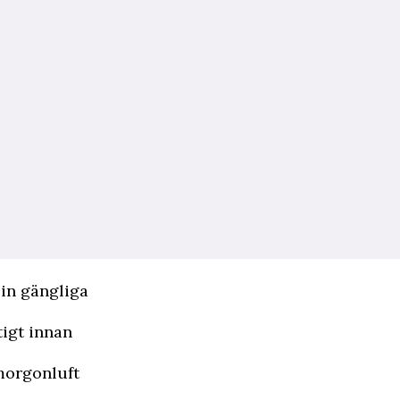
sin gängliga
tigt innan
morgonluft