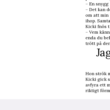
– En snygg 
– Det kan d
om att min 
ihop. Samta
Kicki fnös ti
– Vem känne
enda du beh
trött på de
Ja
Hon strök m
Kicki gick s
avfyra ett 
riktigt för