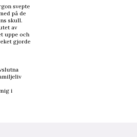
rgon svepte
 med på de
ns skull.
utet av
et uppe och
veket gjorde
vslutna
amiljeliv
mig i