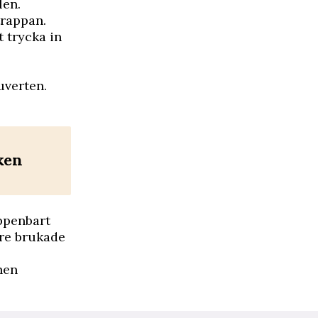
len.
trappan.
 trycka in
uverten.
ken
ppenbart
are brukade
nen