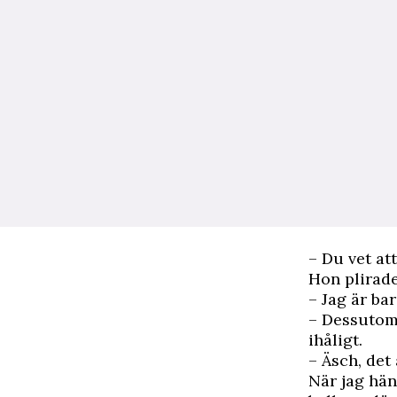
– Du vet at
Hon plirad
– Jag är ba
– Dessutom,
ihåligt.
– Äsch, det 
När jag hän