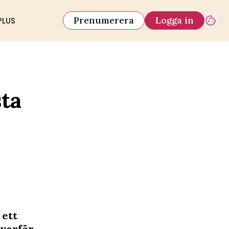
Prenumerera
Logga in
PLUS
sta
 ett
 varför