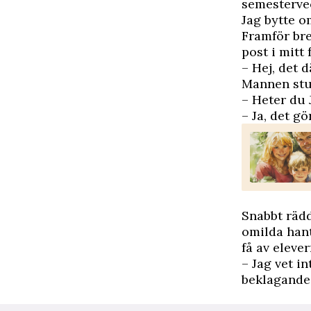
semestervec
Jag bytte o
Framför bre
post i mitt 
– Hej, det 
Mannen stud
– Heter du 
– Ja, det gö
Snabbt räd
omilda hant
få av eleve
– Jag vet i
beklagande.