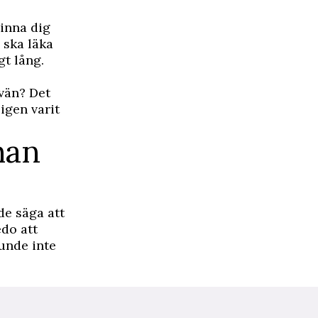
minna dig
 ska läka
gt lång.
 vän? Det
igen varit
man
de säga att
edo att
unde inte