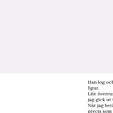
Han log och
figur.
Lite överru
jag gick ut 
När jag be
precis som 