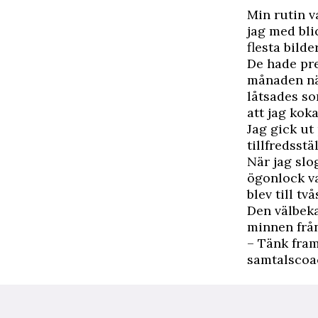
M
in rutin 
jag med bli
flesta bild
De hade pre
månaden när
låtsades so
att jag kok
Jag gick ut
tillfredsst
När jag sl
ögonlock va
blev till tv
Den välbeka
minnen från
– Tänk fram
samtalscoa