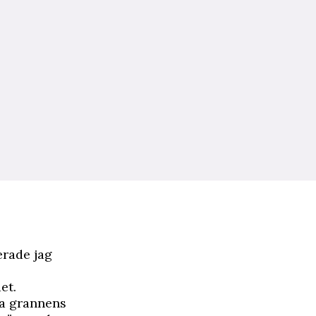
erade jag
et.
ya grannens