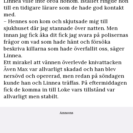
Linnea ville inte oroa honom. Istället ringde hon
till en tidigare lärare som de hade god kontakt
med.
– Hennes son kom och skjutsade mig till
sjukhuset där jag stannade över natten. Men
innan jag fick åka dit fick jag svara på polisernas
frågor om vad som hade hänt och försöka
beskriva killarna som hade överfallit oss, säger
Linnea.
Ett mirakel att vännen överlevde knivattacken
Även Max var allvarligt skadad och han blev
nersövd och opererad, men redan på söndagen
kunde han och Linnea träffas. På eftermiddagen
fick de komma in till Loke vars tillstånd var
allvarligt men stabilt.
Annons