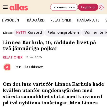
Prenumerera
Logga in
LIVSÖDEN
TRÄDGÅRD
RELATIONER
HANDARBETE
NYTT!
Korsord
Relationsproblem
Vänner för li
Lästips:
Linnea Karhula, 16, räddade livet på
två jämnåriga pojkar
RELATIONER
12 dec, 2020
Per-Ola Ohlsson
Om det inte varit för Linnea Karhula hade
kvällen utanför ungdomsgården med
största sannolikhet slutat med knivmord
på två nyblivna tonåringar. Men Linnea