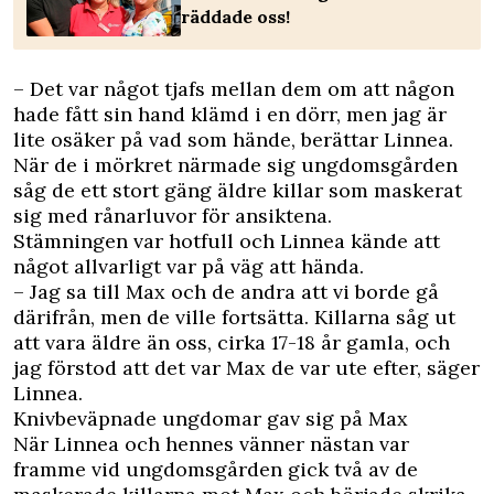
räddade oss!
– Det var något tjafs mellan dem om att någon
hade fått sin hand klämd i en dörr, men jag är
lite osäker på vad som hände, berättar Linnea.
När de i mörkret närmade sig ungdomsgården
såg de ett stort gäng äldre killar som maskerat
sig med rånarluvor för ansiktena.
Stämningen var hotfull och Linnea kände att
något allvarligt var på väg att hända.
– Jag sa till Max och de andra att vi borde gå
därifrån, men de ville fortsätta. Killarna såg ut
att vara äldre än oss, cirka 17-18 år gamla, och
jag förstod att det var Max de var ute efter, säger
Linnea.
Knivbeväpnade ungdomar gav sig på Max
När Linnea och hennes vänner nästan var
framme vid ungdomsgården gick två av de