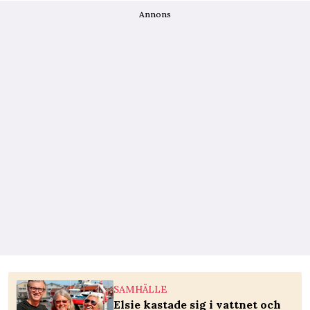
Annons
SAMHÄLLE
Elsie kastade sig i vattnet och