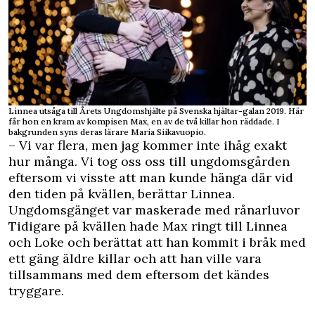
Linnea utsåga till Årets Ungdomshjälte på Svenska hjältar-galan 2019. Här
får hon en kram av kompisen Max, en av de två killar hon räddade. I
bakgrunden syns deras lärare Maria Siikavuopio.
– Vi var flera, men jag kommer inte ihåg exakt
hur många. Vi tog oss oss till ungdomsgården
eftersom vi visste att man kunde hänga där vid
den tiden på kvällen, berättar Linnea.
Ungdomsgänget var maskerade med rånarluvor
Tidigare på kvällen hade Max ringt till Linnea
och Loke och berättat att han kommit i bråk med
ett gäng äldre killar och att han ville vara
tillsammans med dem eftersom det kändes
tryggare.