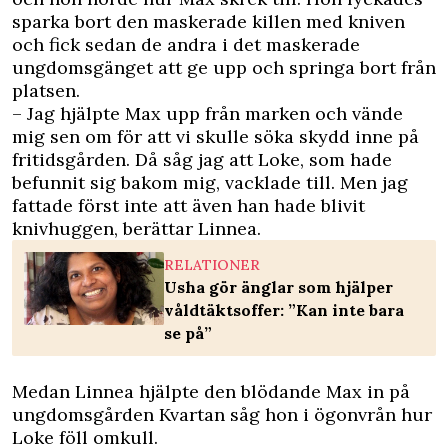
sparka bort den maskerade killen med kniven
och fick sedan de andra i det maskerade
ungdomsgänget att ge upp och springa bort från
platsen.
– Jag hjälpte Max upp från marken och vände
mig sen om för att vi skulle söka skydd inne på
fritidsgården. Då såg jag att Loke, som hade
befunnit sig bakom mig, vacklade till. Men jag
fattade först inte att även han hade blivit
knivhuggen, berättar Linnea.
RELATIONER
Usha gör änglar som hjälper
våldtäktsoffer: ”Kan inte bara
se på”
Medan Linnea hjälpte den blödande Max in på
ungdomsgården Kvartan såg hon i ögonvrån hur
Loke föll omkull.