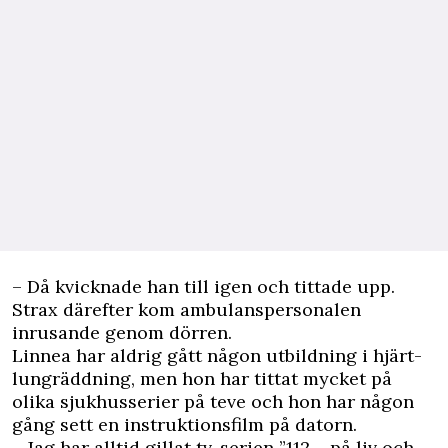
– Då kvicknade han till igen och tittade upp.
Strax därefter kom ambulanspersonalen
inrusande genom dörren.
Linnea har aldrig gått någon utbildning i hjärt-
lungräddning, men hon har tittat mycket på
olika sjukhusserier på teve och hon har någon
gång sett en instruktionsfilm på datorn.
– Jag har alltid gillat tv-serien ”112 – på liv och