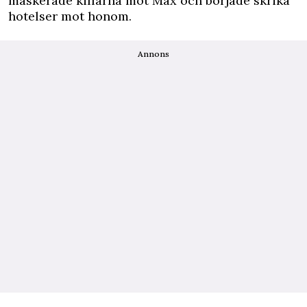
maskerade killarna mot Max och började skrika
hotelser mot honom.
Annons