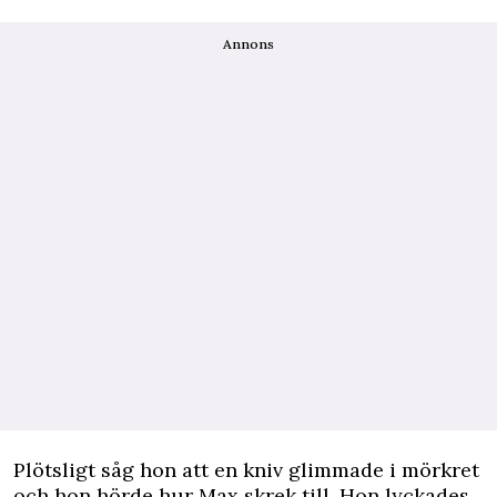
Annons
Plötsligt såg hon att en kniv glimmade i mörkret
och hon hörde hur Max skrek till. Hon lyckades