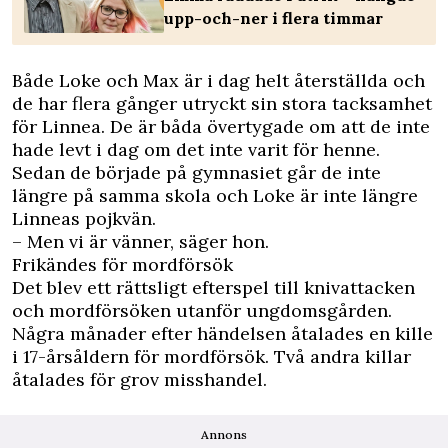
upp-och-ner i flera timmar
Både Loke och Max är i dag helt återställda och
de har flera gånger utryckt sin stora tacksamhet
för Linnea. De är båda övertygade om att de inte
hade levt i dag om det inte varit för henne.
Sedan de började på gymnasiet går de inte
längre på samma skola och Loke är inte längre
Linneas pojkvän.
– Men vi är vänner, säger hon.
Frikändes för mordförsök
Det blev ett rättsligt efterspel till knivattacken
och mordförsöken utanför ungdomsgården.
Några månader efter händelsen åtalades en kille
i 17-årsåldern för mordförsök. Två andra killar
åtalades för grov misshandel.
Annons