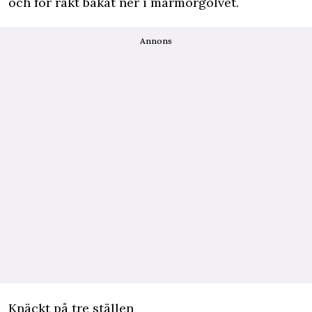
och for rakt bakåt ner i marmorgolvet.
Annons
Knäckt på tre ställen