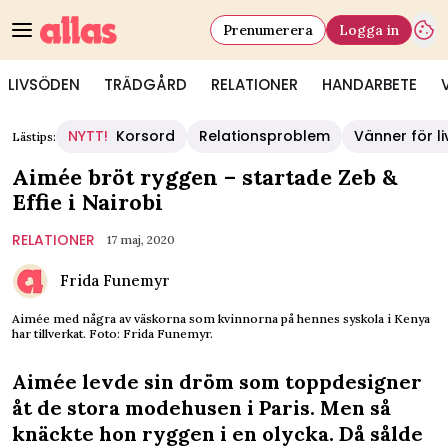
Prenumerera
Logga in
LIVSÖDEN
TRÄDGÅRD
RELATIONER
HANDARBETE
NYTT!
Korsord
Relationsproblem
Vänner för li
Lästips:
Aimée bröt ryggen – startade Zeb &
Effie i Nairobi
RELATIONER
17 maj, 2020
Frida Funemyr
Aimée med några av väskorna som kvinnorna på hennes syskola i Kenya
har tillverkat. Foto: Frida Funemyr.
Aimée levde sin dröm som toppdesigner
åt de stora modehusen i Paris. Men så
knäckte hon ryggen i en olycka. Då sålde