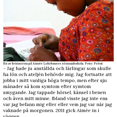
En av kvinnorna på Aimée Lohrbauers sömnadsskola. Foto: Privat
– Jag hade ju anställda och lärlingar som skulle
ha lön och ateljén behövde mig. Jag fortsatte att
jobba i mitt vanliga höga tempo, men efter sju
månader så kom symtom efter symtom
smygande. Jag tappade hörsel, känsel i benen
och även mitt minne. Ibland visste jag inte ens
var jag befann mig eller eller vem jag var när jag
vaknade på morgonen. 2011 gick Aimée in i
väggen.