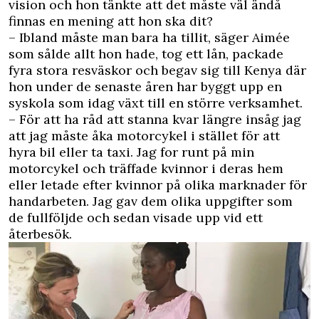
vision och hon tänkte att det måste väl ändå
finnas en mening att hon ska dit?
– Ibland måste man bara ha tillit, säger Aimée
som sålde allt hon hade, tog ett lån, packade
fyra stora resväskor och begav sig till Kenya där
hon under de senaste åren har byggt upp en
syskola som idag växt till en större verksamhet.
– För att ha råd att stanna kvar längre insåg jag
att jag måste åka motorcykel i stället för att
hyra bil eller ta taxi. Jag for runt på min
motorcykel och träffade kvinnor i deras hem
eller letade efter kvinnor på olika marknader för
handarbeten. Jag gav dem olika uppgifter som
de fullföljde och sedan visade upp vid ett
återbesök.