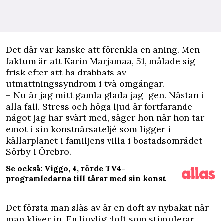
D
et där var kanske att förenkla en aning. Men
faktum är att Karin Marjamaa, 51, målade sig
frisk efter att ha drabbats av
utmattningssyndrom i två omgångar.
– Nu är jag mitt gamla glada jag igen. Nästan i
alla fall. Stress och höga ljud är fortfarande
något jag har svårt med, säger hon när hon tar
emot i sin konstnärsateljé som ligger i
källarplanet i familjens villa i bostadsområdet
Sörby i Örebro.
Se också: Viggo, 4, rörde TV4-
programledarna till tårar med sin konst
Det första man slås av är en doft av nybakat när
man kliver in. En ljuvlig doft som stimulerar