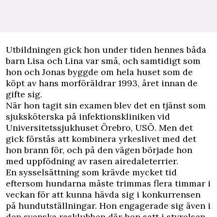
Utbildningen gick hon under tiden hennes båda
barn Lisa och Lina var små, och samtidigt som
hon och Jonas byggde om hela huset som de
köpt av hans morföräldrar 1993, året innan de
gifte sig.
När hon tagit sin examen blev det en tjänst som
sjuksköterska på infektionskliniken vid
Universitetssjukhuset Örebro, USÖ. Men det
gick förstås att kombinera yrkeslivet med det
hon brann för, och på den vägen började hon
med uppfödning av rasen airedaleterrier.
En sysselsättning som krävde mycket tid
eftersom hundarna måste trimmas flera timmar i
veckan för att kunna hävda sig i konkurrensen
på hundutställningar. Hon engagerade sig även i
den svenska rasklubben där hon satt i styrelsen.