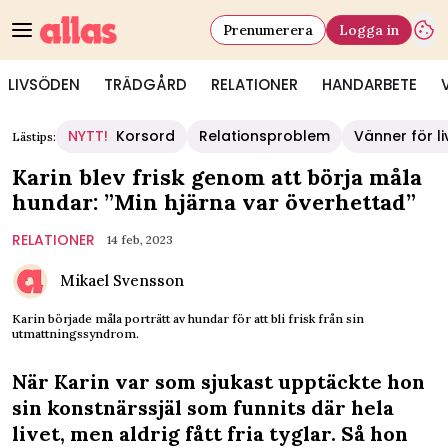
Prenumerera
Logga in
LIVSÖDEN
TRÄDGÅRD
RELATIONER
HANDARBETE
NYTT!
Korsord
Relationsproblem
Vänner för li
Lästips:
Karin blev frisk genom att börja måla
hundar: ”Min hjärna var överhettad”
RELATIONER
14 feb, 2023
Mikael Svensson
Karin började måla porträtt av hundar för att bli frisk från sin
utmattningssyndrom.
När Karin var som sjukast upptäckte hon
sin konstnärssjäl som funnits där hela
livet, men aldrig fått fria tyglar. Så hon