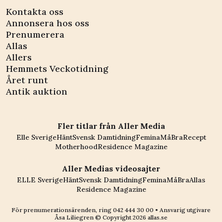
Kontakta oss
Annonsera hos oss
Prenumerera
Allas
Allers
Hemmets Veckotidning
Året runt
Antik auktion
Fler titlar från Aller Media
Elle Sverige
Hänt
Svensk Damtidning
Femina
MåBra
Recept
Motherhood
Residence Magazine
Aller Medias videosajter
ELLE Sverige
Hänt
Svensk Damtidning
Femina
MåBra
Allas
Residence Magazine
För prenumerationsärenden, ring
042 444 30 00
• Ansvarig utgivare
Åsa Liliegren © Copyright
2026
allas.se