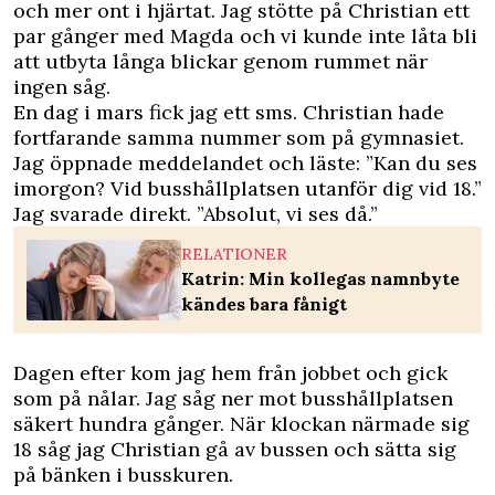
och mer ont i hjärtat. Jag stötte på Christian ett
par gånger med Magda och vi kunde inte låta bli
att utbyta långa blickar genom rummet när
ingen såg.
En dag i mars fick jag ett sms. Christian hade
fortfarande samma nummer som på gymnasiet.
Jag öppnade meddelandet och läste: ”Kan du ses
imorgon? Vid busshållplatsen utanför dig vid 18.”
Jag svarade direkt. ”Absolut, vi ses då.”
RELATIONER
Katrin: Min kollegas namnbyte
kändes bara fånigt
Dagen efter kom jag hem från jobbet och gick
som på nålar. Jag såg ner mot busshållplatsen
säkert hundra gånger. När klockan närmade sig
18 såg jag Christian gå av bussen och sätta sig
på bänken i busskuren.