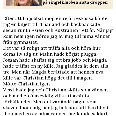
på singelklubben sista droppen
Efter att ha jobbat ihop en rejäl reskassa köpte
jag en biljett till Thailand och backpackade
sedan runt i Asien och Australien i ett år. När jag
kom hem igen hörde jag av mig till mina vänner
från gymnasiet.
Det var så roligt att träffa alla och höra hur
deras liv såg ut. Malin hade börjat plugga,
Jossan hade skaffat sig ett bra jobb och Magda
hade träffat en ny kille. Jag gladdes åt dem alla
tre. Men när Magda berättade att hennes nya
kille var Christian högg det till i magen.
Mötte Christian igen
Visst hade jag och Christian skilts som vänner,
och med en ömsesidig vilja att avsluta
förhållandet. Men det var ändå något som
skavde inom mig när jag fick höra att han blivit
ihop med en av mina vänner. Jag kunde såklart