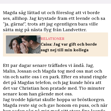
Magda såg lättad ut och föreslog att vi borde
ses, allihop. Jag krystade fram ett leende och sa
”ja, gärna!”, trots att jag egentligen bara ville
sätta mig på nästa flyg från Landvetter.
RELATIONER
Caisa: Jag var gift och borde
sagt nej till min kollega
Ett par dagar senare träffades vi ändå. Jag,
Malin, Jossan och Magda tog med oss mat och
vin och satte oss i en park. Efter en stund ringde
det på Magdas telefon, och jag kunde höra att
det var Christian hon pratade med. Tio minuter
senare kom han gående mot oss.
Jag trodde hjärtat skulle hoppa ur bröstkorgen.
Magda reste sig och gav honom en puss, och när
han sedan såg på mig med sitt stora fina leende