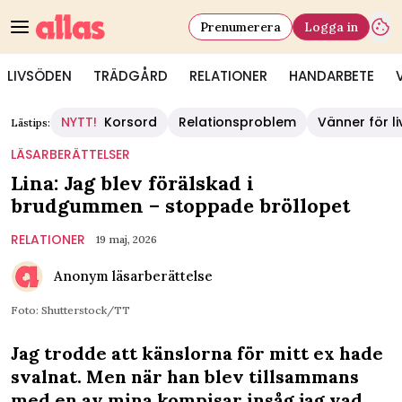
Prenumerera
Logga in
LIVSÖDEN
TRÄDGÅRD
RELATIONER
HANDARBETE
NYTT!
Korsord
Relationsproblem
Vänner för li
Lästips:
LÄSARBERÄTTELSER
Lina: Jag blev förälskad i
brudgummen – stoppade bröllopet
RELATIONER
19 maj, 2026
Anonym läsarberättelse
Foto: Shutterstock/TT
Jag trodde att känslorna för mitt ex hade
svalnat. Men när han blev tillsammans
med en av mina kompisar insåg jag vad