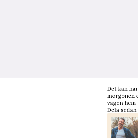
Det kan han
morgonen el
vägen hem t
Dela sedan 