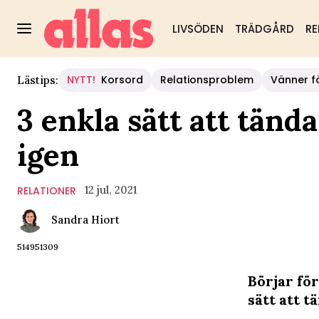
LIVSÖDEN
TRÄDGÅRD
RE
NYTT!
Korsord
Relationsproblem
Vänner fö
Lästips:
3 enkla sätt att tända
igen
12 jul, 2021
RELATIONER
Sandra Hiort
514951309
Börjar för
sätt att t