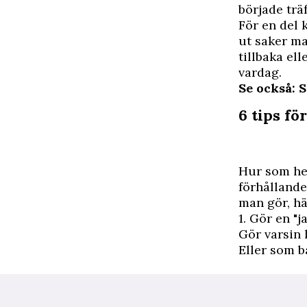
började träf
För en del 
ut saker ma
tillbaka el
vardag.
Se också: S
6 tips för
Hur som hel
förhålland
man gör, hä
1. Gör en "j
Gör varsin 
Eller som b