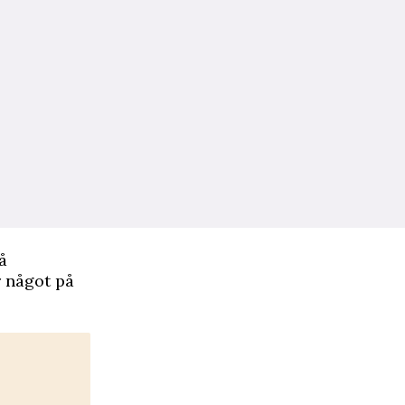
å
r något på