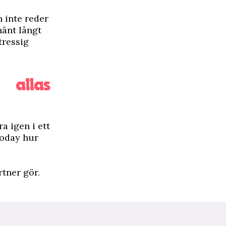
n inte reder
hänt långt
tressig
a igen i ett
Today hur
rtner gör.