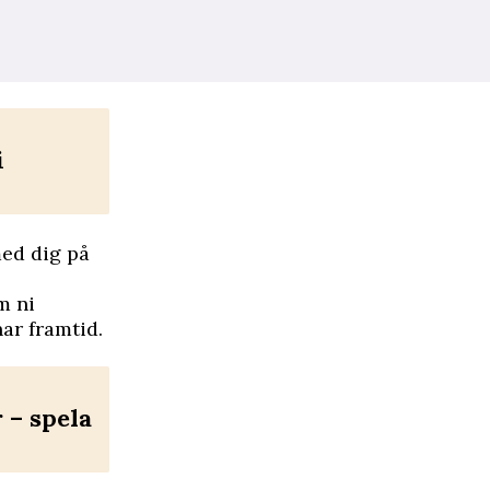
i
med dig på
m ni
ar framtid.
– spela