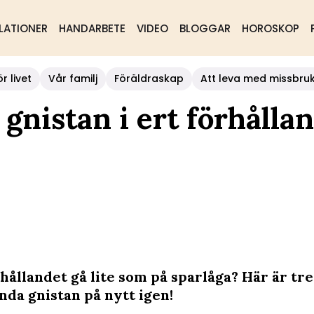
LATIONER
HANDARBETE
VIDEO
BLOGGAR
HOROSKOP
r livet
Vår familj
Föräldraskap
Att leva med missbru
 gnistan i ert förhålla
hållandet gå lite som på sparlåga? Här är tr
ända gnistan på nytt igen!