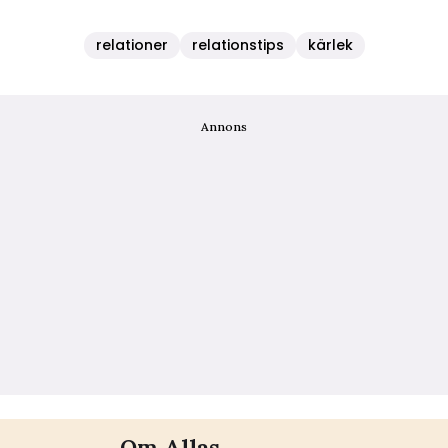
relationer
relationstips
kärlek
Annons
Om Allas