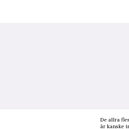
D
e allra fl
är kanske i