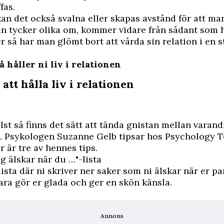
fas.
kan det också svalna eller skapas avstånd för att ma
n tycker olika om, kommer vidare från sådant som 
ler så har man glömt bort att
vårda sin relation
i en s
å håller ni liv i relationen
 att hålla liv i relationen
st så finns det sätt att tända gnistan mellan varandr
e. Psykologen Suzanne Gelb tipsar hos Psychology 
r är tre av hennes tips.
ag älskar när du …"-lista
lista där ni skriver ner saker som ni älskar när er pa
ara gör er glada och ger en skön känsla.
Annons