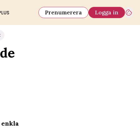
Prenumerera
Logga in
PLUS
k
nde
e enkla