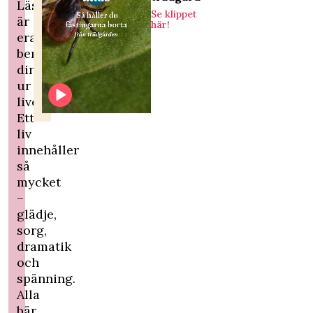
Läsarberättelser
Se klippet
är
här!
era
berättelser
direkt
ur
livet.
Ett
liv
innehåller
så
mycket
–
glädje,
sorg,
dramatik
och
spänning.
Alla
bär