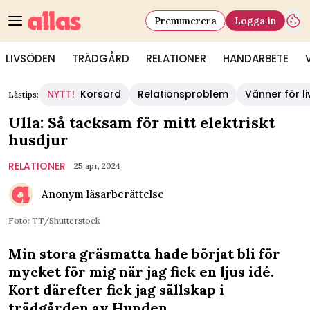
Prenumerera
Logga in
LIVSÖDEN
TRÄDGÅRD
RELATIONER
HANDARBETE
NYTT!
Korsord
Relationsproblem
Vänner för li
Lästips:
Ulla: Så tacksam för mitt elektriskt
husdjur
RELATIONER
25 apr, 2024
Anonym läsarberättelse
Foto: TT/Shutterstock
Min stora gräsmatta hade börjat bli för
mycket för mig när jag fick en ljus idé.
Kort därefter fick jag sällskap i
trädgården av Hunden.