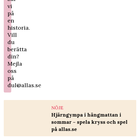
vi
på
en
historia.
Vill
du
berätta
din?
Mejla
oss
på
dul@allas.se
NÖJE
Hjärngympa i hängmattan i
sommar – spela kryss och spel
på allas.se