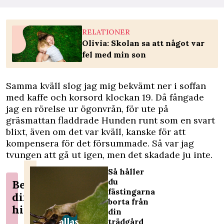
RELATIONER
Olivia: Skolan sa att något var
fel med min son
Samma kväll slog jag mig bekvämt ner i soffan
med kaffe och korsord klockan 19. Då fångade
jag en rörelse ur ögonvrån, för ute på
gräsmattan fladdrade Hunden runt som en svart
blixt, även om det var kväll, kanske för att
kompensera för det försummade. Så var jag
tvungen att gå ut igen, men det skadade ju inte.
Så håller
du
Berätta
fästingarna
din
borta från
historia!
din
trädgård