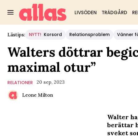
LIVSÖDEN
TRÄDGÅRD
RE
NYTT!
Korsord
Relationsproblem
Vänner fö
Lästips:
Walters döttrar begi
maximal otur”
20 sep, 2023
RELATIONER
Leone Milton
Walter har
berättar 
sveket so