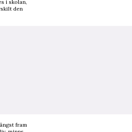
s i skolan,
skilt den
längst fram
liv, minns