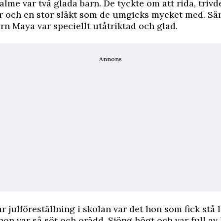
lme var två glada barn. De tyckte om att rida, trivde
 och en stor släkt som de umgicks mycket med. Sär
rn Maya var speciellt utåtriktad och glad.
Annons
ar julföreställning i skolan var det hon som fick stå 
hon var så söt och orädd. Sjöng högt och var full av 