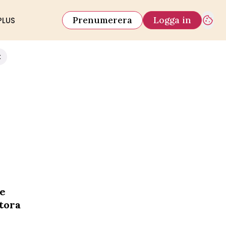
Prenumerera
Logga in
PLUS
k
se
tora