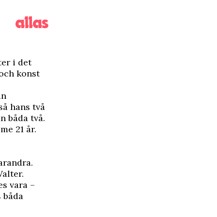
er i det
 och konst
an
så hans två
n båda två.
lme 21 år.
arandra.
alter.
es vara –
s båda