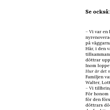
Se också
–
V
i var en
nyrenoverad
på väggarn
Här, i den 
tillsammans
döttrar upp
Inom loppet 
Hur är det m
Familjen va
Walter, Lot
– Vi tillbr
För honom är
för den för
döttrars dö