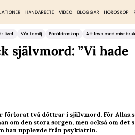
LATIONER
HANDARBETE
VIDEO
BLOGGAR
HOROSKOP
r livet
Vår familj
Föräldraskap
Att leva med missbru
ck självmord: ”Vi hade
 förlorat två döttrar i självmord. För Allas.
han om den stora sorgen, men också om det s
m han upplevde från psykiatrin.