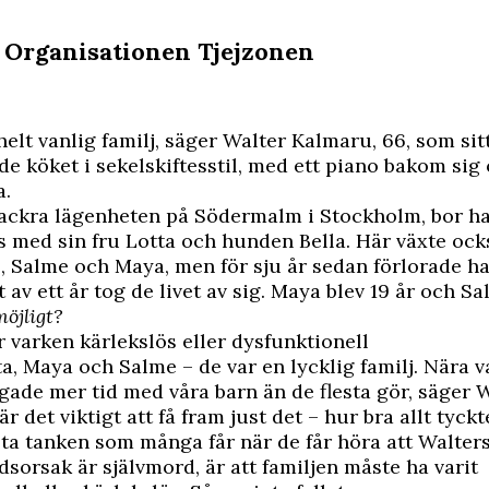
: Organisationen Tjejzonen
 helt vanlig familj, säger Walter Kalmaru, 66, som sitt
e köket i sekelskiftesstil, med ett piano bakom sig
a.
vackra lägenheten på Södermalm i Stockholm, bor h
 med sin fru Lotta och hunden Bella. Här växte ock
, Salme och Maya, men för sju år sedan förlorade ha
av ett år tog de livet av sig. Maya blev 19 år och Sa
öjligt?
r varken kärlekslös eller dysfunktionell
ta, Maya och Salme – de var en lycklig familj. Nära v
ingade mer tid med våra barn än de flesta gör, säger W
 det viktigt att få fram just det – hur bra allt tyckt
sta tanken som många får när de får höra att Walter
dsorsak är självmord, är att familjen måste ha varit