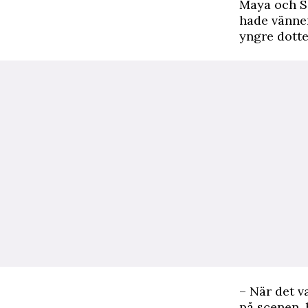
Maya och Sa
hade vänner
yngre dotte
– När det v
på scenen, 